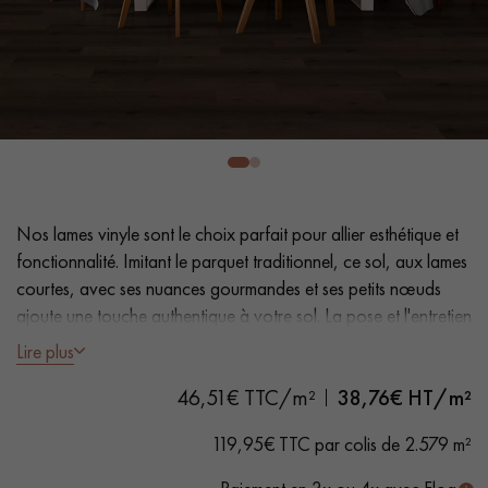
PARQUET VIEILLI
PARQUET FUMÉ
PARQUET LAMES LARGES XXL
PARQUET EN CHÊNE
ACCESSOIRES PARQUET
D'INTÉRIEUR
Nos conseillers sont disponibles au
Nos lames vinyle sont le choix parfait pour allier esthétique et
0805 82 82 82
fonctionnalité. Imitant le parquet traditionnel, ce sol, aux lames
courtes, avec ses nuances gourmandes et ses petits nœuds
ajoute une touche authentique à votre sol. La pose et l'entretien
faciles en font une solution pratique.
Lire plus
46,51€ TTC/m²
38,76
€ HT/m²
- Lames Largeur 23,2 cm
VOUS AVEZ UN PROJET ?
- Aspect chêne naturel
119,95€ TTC par colis de 2.579 m²
- Chanfreins des 4 côtés
Nos experts sont à votre disposition pour vous guider pas à
- Adapté aux passages fréquents
pas dans le choix et la pose de votre parquet.