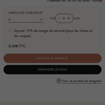
Paiement en 3x ou 4x avec Floa
- Compatible pièces d'eau
- Facilité de pose : système d'emboitement simple à plat I4F
SURFACE DE VOTRE PROJET
-
+
Soit
colis
m²
Ajouter 10% de marge de sécurité (pour les chutes et
Un expert Décoplus Parquets vous appelle
les coupes)
0,00
€ TTC
AJOUTER AU PANIER
Demandez un rendez-vous personnalisé
DEMANDER UN DEVIS
Voir ce produit en magasin
Obtenez un devis gratuit !