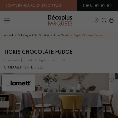
0805 82 82 82
 CARTE BANCAIRE.
EN SAVOIR PLUS
| PROFITEZ DE NOS PETITS PRIX .
Fermer
Accueil
Sol Vinyle & Sol Stratifié
Lame Vinyle
Tigris Chocolate Fudge
LES RECHERCHES LES PLUS COURANTES
TIGRIS CHOCOLATE FUDGE
lame vinyle
lamett
tigris
long 1.23 m
PARQUET MASSIF
PARQUET CONTRECOLLÉ -
CTMLAMETT13
En stock
FLOTTANT
SOL PLAQUÉ BOIS VERITABLES
PARQUETS À MOTIFS
PARQUET EN BOIS EXOTIQUE
PARQUET VERNIS
PARQUET HUILÉ
PARQUET EN BOIS BRUT