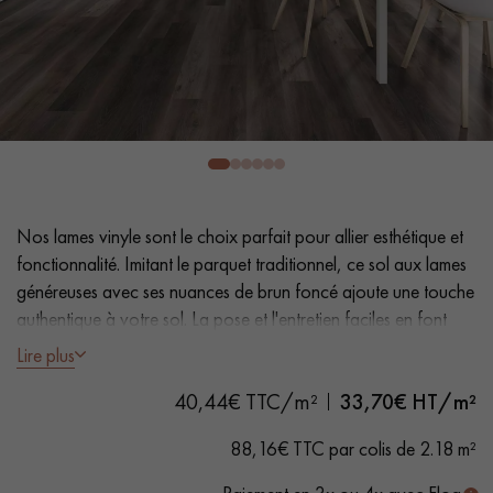
PARQUET VIEILLI
PARQUET FUMÉ
PARQUET LAMES LARGES XXL
PARQUET EN CHÊNE
ACCESSOIRES PARQUET
D'INTÉRIEUR
Nos conseillers sont disponibles au
Nos lames vinyle sont le choix parfait pour allier esthétique et
0805 82 82 82
fonctionnalité. Imitant le parquet traditionnel, ce sol aux lames
généreuses avec ses nuances de brun foncé ajoute une touche
authentique à votre sol. La pose et l'entretien faciles en font
une solution pratique.
Lire plus
- Lames Largeur XL 18 cm
40,44€ TTC/m²
33,70
€ HT/m²
VOUS AVEZ UN PROJET ?
- Aspect noyer naturel
- Chanfreins des 4 côtés
88,16€ TTC par colis de 2.18 m²
Nos experts sont à votre disposition pour vous guider pas à
- Adapté aux passages fréquents
pas dans le choix et la pose de votre parquet.