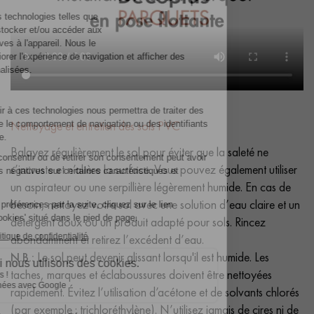
Nettoyage et entretien des sols PVC
Balayez régulièrement le sol pour éviter que la saleté ne
s’incruste et n’altère la surface. Vous pouvez également utiliser
un aspirateur ou une serpillière légèrement humide. En cas de
besoin, nettoyez votre sol avec une solution d’eau claire et un
détergent doux ou un produit adapté pour sols. Rincez
abondamment et retirez l’excédent d’eau.
N.B.:
Le sol peut devenir glissant lorsqu'il est humide. Les
taches, marques et éclaboussures doivent être nettoyées
rapidement. Évitez l’utilisation d’acétone et de solvants chlorés
(par exemple : trichloréthylène). N’utilisez jamais de cires ni de