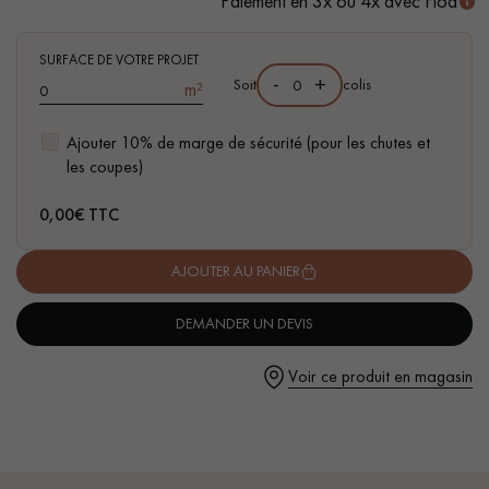
Paiement en 3x ou 4x avec Floa
- Compatible pièces d'eau
- Facilité de pose : Nouveau système de Clic vertical
SURFACE DE VOTRE PROJET
-
+
Soit
colis
m²
Ajouter 10% de marge de sécurité (pour les chutes et
Un expert Décoplus Parquets vous appelle
les coupes)
0,00
€ TTC
AJOUTER AU PANIER
Demandez un rendez-vous personnalisé
DEMANDER UN DEVIS
Voir ce produit en magasin
Obtenez un devis gratuit !