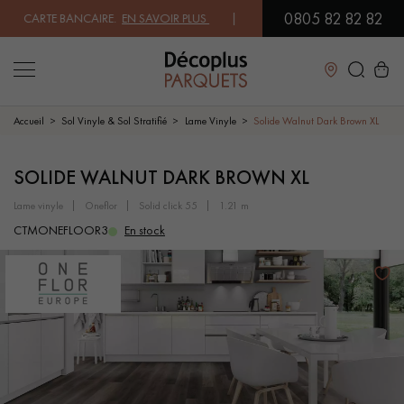
0805 82 82 82
CARTE BANCAIRE.
EN SAVOIR PLUS
| PROFITEZ DE NOS PETITS PRIX .
Fermer
Accueil
Sol Vinyle & Sol Stratifié
Lame Vinyle
Solide Walnut Dark Brown XL
LES RECHERCHES LES PLUS COURANTES
SOLIDE WALNUT DARK BROWN XL
lame vinyle
oneflor
solid click 55
1.21 m
PARQUET MASSIF
PARQUET CONTRECOLLÉ -
CTMONEFLOOR3
En stock
FLOTTANT
SOL PLAQUÉ BOIS VERITABLES
PARQUETS À MOTIFS
PARQUET EN BOIS EXOTIQUE
PARQUET VERNIS
PARQUET HUILÉ
PARQUET EN BOIS BRUT