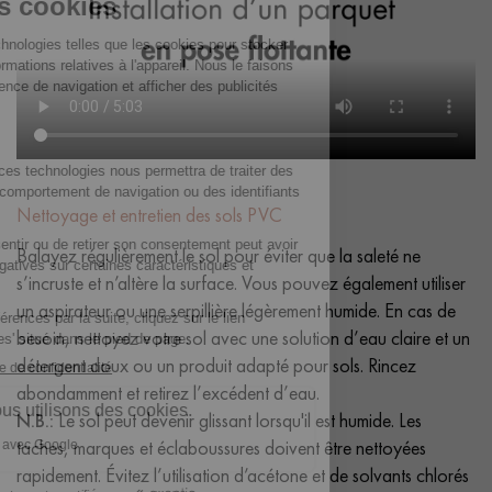
Nettoyage et entretien des sols PVC
Balayez régulièrement le sol pour éviter que la saleté ne
s’incruste et n’altère la surface. Vous pouvez également utiliser
un aspirateur ou une serpillière légèrement humide. En cas de
besoin, nettoyez votre sol avec une solution d’eau claire et un
détergent doux ou un produit adapté pour sols. Rincez
abondamment et retirez l’excédent d’eau.
N.B.:
Le sol peut devenir glissant lorsqu'il est humide. Les
taches, marques et éclaboussures doivent être nettoyées
rapidement. Évitez l’utilisation d’acétone et de solvants chlorés