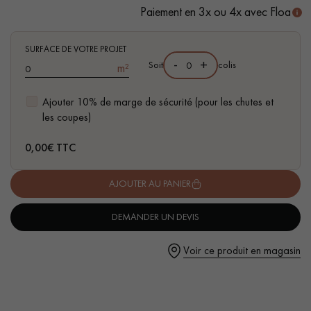
Paiement en 3x ou 4x avec Floa
- Compatible pièces d'eau
- Facilité de pose : Nouveau système de Clic vertical
SURFACE DE VOTRE PROJET
-
+
Soit
colis
m²
Un expert Décoplus Parquets vous appelle
Ajouter 10% de marge de sécurité (pour les chutes et
les coupes)
0,00
€ TTC
AJOUTER AU PANIER
Demandez un rendez-vous personnalisé
DEMANDER UN DEVIS
Voir ce produit en magasin
Obtenez un devis gratuit !