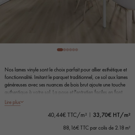
PARQUET VIEILLI
PARQUET FUMÉ
PARQUET LAMES LARGES XXL
PARQUET EN CHÊNE
ACCESSOIRES PARQUET
D'INTÉRIEUR
Nos conseillers sont disponibles au
Nos lames vinyle sont le choix parfait pour allier esthétique et
0805 82 82 82
fonctionnalité. Imitant le parquet traditionnel, ce sol aux lames
généreuses avec ses nuances de bois brut ajoute une touche
authentique à votre sol. La pose et l'entretien faciles en font
une solution pratique.
Lire plus
- Lames Largeur XL 18 cm
VOUS AVEZ UN PROJET ?
40,44€ TTC/m²
33,70
€ HT/m²
- Aspect chêne naturel
Nos experts sont à votre disposition pour vous guider pas à
- Chanfreins des 4 côtés
88,16€ TTC par colis de 2.18 m²
pas dans le choix et la pose de votre parquet.
- Adapté aux passages fréquents