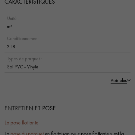
CARACTÉRISTIQUES
Unité :
m²
Conditionnement :
2.18
Types de parquet :
Sol PVC - Vinyle
Voir plus
ENTRETIEN ET POSE
La pose flottante
La
pose du parquet
en flottaison ou « pose flottante » est la