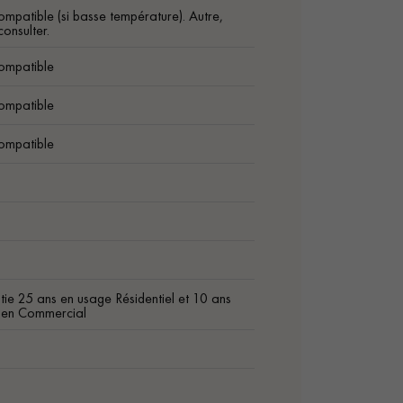
ompatible (si basse température). Autre,
onsulter.
ompatible
ompatible
ompatible
1
ie 25 ans en usage Résidentiel et 10 ans
 en Commercial