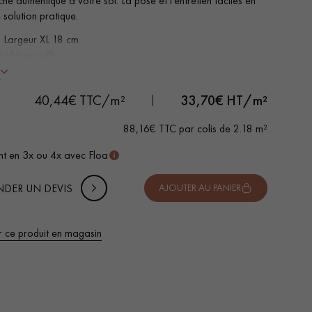
he authentique à votre sol. La pose et l'entretien faciles en
 solution pratique.
 Largeur XL 18 cm
 chêne vieilli
reins des 4 côtés
s
 DE VOTRE PROJET
é aux passages fréquents
-
+
Soit
colis
m²
40,44€ TTC/m²
33,70
€ HT/m²
tible pièces d'eau
ité de pose : Nouveau système de Clic vertical
uter 10% de marge de sécurité (pour les chutes et les
88,16€ TTC par colis de 2.18 m²
pes)
t en 3x ou 4x avec Floa
 TTC
DER UN DEVIS
AJOUTER AU PANIER
r ce produit en magasin
 de votre parquet.