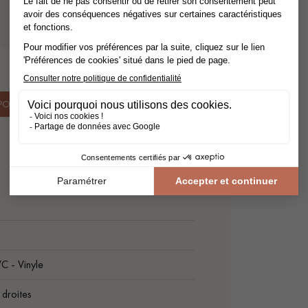
 POSE
C - Vinyle
droites