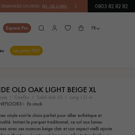
0805 82 82 82
 UN DEVIS.
EN - DE 3 MIN
| PAYEZ EN 3X OU 4X SANS FRAIS PAR CA
Fermer
Espace Pro
FR
es
Les petits PRIX
ES
IDE OLD OAK LIGHT BEIGE XL
PARQUET EN BOIS
PARQUET VERNIS
EXOTIQUE
nyle
oneflor
solid click 55
long 1.21 m
NEFLOOR3
En stock
s vinyle sont le choix parfait pour allier esthétique et
PARQUET LAMES
PARQUET EN CHÊNE
nalité. Imitant le parquet traditionnel, ce sol aux lames
LARGES XXL
ses avec ses nuances beige clair et son aspect vieilli ajoute