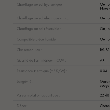
Chauffage au sol hydraulique :
Oui, c
Nous c
Chauffage au sol électrique - PRE :
Oui, c
Chauffage au sol réversible :
Oui, c
Compatible pièce humide :
Oui, c
Classement feu :
Bfl-S
Qualité de l'air intérieur - COV :
A+
Résistance thermique (m².K/W) :
0.04
Longévité :
Garant
usage
Valeur isolation acoustique :
22 dB
Décor :
Chêne