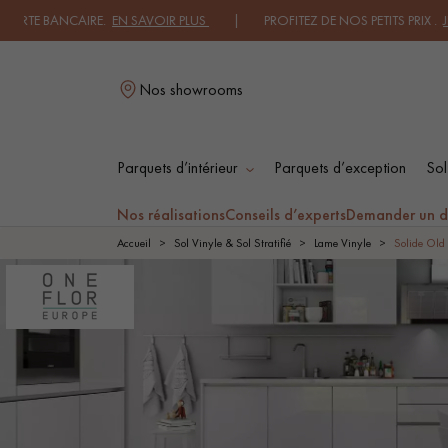
ANCAIRE.
EN SAVOIR PLUS
| PROFITEZ DE NOS PETITS PRIX .
JE DECOU
Nos showrooms
Parquets d’intérieur
Parquets d’exception
Sol
L
Nos réalisations
Conseils d’experts
Demander un d
Accueil
Sol Vinyle & Sol Stratifié
Lame Vinyle
Solide Old
PARQUET MASSIF
PARQUET
CONTRECOLLÉ -
FLOTTANT
PARQUET HUILÉ
PARQUET EN BOIS
BRUT