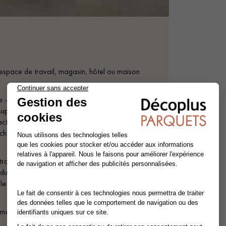
e espace de travail, magasin, hôtel ou maison
- Dalle ou lames en vinyle), intègre la
supérieures. Adapté aux environnements
recte sur carrelage existant grâce à son
che intégrée réduit les bruits d'impact pour un
raréalistes, allant des chênes subtils aux
dustrielles. Pour un style classique, choisissez
e en formats à coller ou à clipser rigide
êtement avec une couche d’usure de 0,55 mm