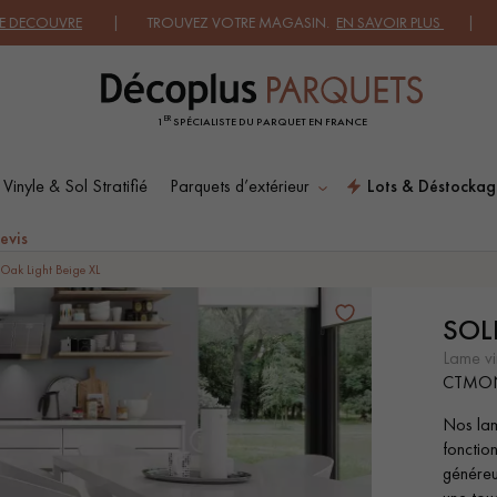
VRE
| TROUVEZ VOTRE MAGASIN.
EN SAVOIR PLUS
| DEMANDEZ
ER
1
SPÉCIALISTE DU PARQUET EN FRANCE
 Vinyle & Sol Stratifié
Parquets d’extérieur
Lots & Déstockag
ES RECHERCHES LES PLUS COURANT
evis
 Oak Light Beige XL
SOL
SOL PLAQUÉ BOIS
PARQUETS À MOTIFS
VERITABLES
lame vi
CTMO
Nos lame
PARQUET VIEILLI
PARQUET FUMÉ
fonction
généreu