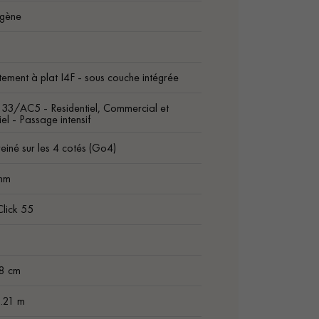
gène
ement à plat I4F - sous couche intégrée
 33/AC5 - Residentiel, Commercial et
iel - Passage intensif
einé sur les 4 cotés (Go4)
mm
Click 55
18 cm
1.21 m