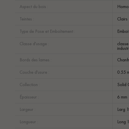
Aspect du bois :
Homo
Teintes :
Clairs
Type de Pose et Emboîtement :
Emboit
Classe d'usage :
classe
industr
Bords des lames :
Chanfr
Couche d'usure :
0.55 
Collection :
Solid 
Épaisseur :
6 mm
Largeur :
Larg 
Longueur :
Long 