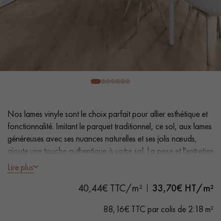
PARQUET VIEILLI
PARQUET FUMÉ
PARQUET LAMES LARGES XXL
PARQUET EN CHÊNE
ACCESSOIRES PARQUET
D'INTÉRIEUR
Nos conseillers sont disponibles au
Nos lames vinyle sont le choix parfait pour allier esthétique et
0805 82 82 82
fonctionnalité. Imitant le parquet traditionnel, ce sol, aux lames
généreuses avec ses nuances naturelles et ses jolis nœuds,
ajoute une touche authentique à votre sol. La pose et l'entretien
faciles en font une solution pratique.
Lire plus
- Lames Largeur XL 18 cm
VOUS AVEZ UN PROJET ?
40,44€ TTC/m²
33,70
€ HT/m²
- Aspect chêne naturel
Nos experts sont à votre disposition pour vous guider pas à
- Chanfreins des 4 côtés
88,16€ TTC par colis de 2.18 m²
pas dans le choix et la pose de votre parquet.
- Adapté aux passages fréquents