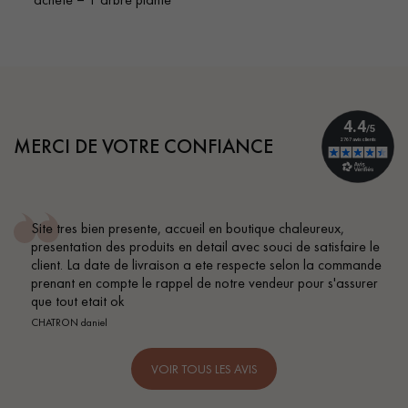
MERCI DE VOTRE CONFIANCE
Site tres bien presente, accueil en boutique chaleureux,
presentation des produits en detail avec souci de satisfaire le
client. La date de livraison a ete respecte selon la commande
prenant en compte le rappel de notre vendeur pour s'assurer
que tout etait ok
CHATRON daniel
VOIR TOUS LES AVIS