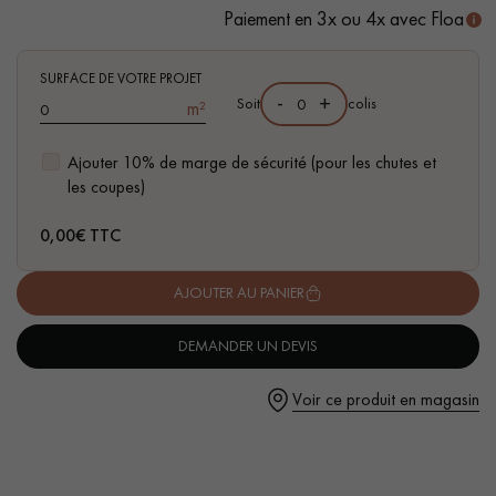
Paiement en 3x ou 4x avec Floa
- Compatible pièces d'eau
- Facilité de pose : Nouveau système de Clic vertical
SURFACE DE VOTRE PROJET
-
+
Soit
colis
m²
Un expert Décoplus Parquets vous appelle
Ajouter 10% de marge de sécurité (pour les chutes et
les coupes)
0,00
€ TTC
AJOUTER AU PANIER
Demandez un rendez-vous personnalisé
DEMANDER UN DEVIS
Voir ce produit en magasin
Obtenez un devis gratuit !