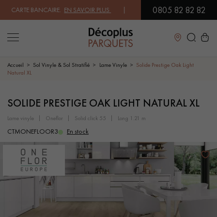
0805 82 82 82
CARTE BANCAIRE.
EN SAVOIR PLUS
| PROFITEZ DE NOS PETITS PRIX .
Fermer
Accueil
Sol Vinyle & Sol Stratifié
Lame Vinyle
Solide Prestige Oak Light
Natural XL
LES RECHERCHES LES PLUS COURANTES
SOLIDE PRESTIGE OAK LIGHT NATURAL XL
lame vinyle
oneflor
solid click 55
long 1.21 m
PARQUET MASSIF
PARQUET CONTRECOLLÉ -
FLOTTANT
CTMONEFLOOR3
En stock
SOL PLAQUÉ BOIS VERITABLES
PARQUETS À MOTIFS
PARQUET EN BOIS EXOTIQUE
PARQUET VERNIS
PARQUET HUILÉ
PARQUET EN BOIS BRUT