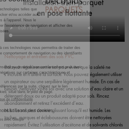
Nettoyage et entretien des sols PVC
Balayez régulièrement le sol pour éviter que la saleté ne
s’incruste et n’altère la surface. Vous pouvez également utiliser
un aspirateur ou une serpillière légèrement humide. En cas de
besoin, nettoyez votre sol avec une solution d’eau claire et un
détergent doux ou un produit adapté pour sols. Rincez
abondamment et retirez l’excédent d’eau.
N.B.:
Le sol peut devenir glissant lorsqu'il est humide. Les
taches, marques et éclaboussures doivent être nettoyées
rapidement. Évitez l’utilisation d’acétone et de solvants chlorés