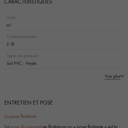
CARACTÉRISTIQUES
Unité :
m²
Conditionnement :
2.18
Types de parquet :
Sol PVC - Vinyle
Voir plus
ENTRETIEN ET POSE
La pose flottante
La
pose du parquet
en flottaison ou « pose flottante » est la