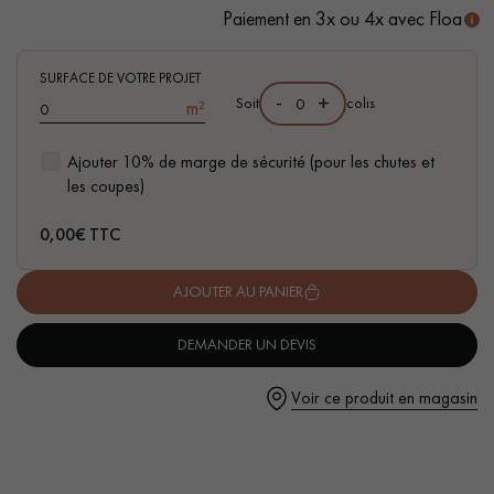
Paiement en 3x ou 4x avec Floa
- Compatible pièces d'eau
- Facilité de pose : Nouveau système de Clic vertical
SURFACE DE VOTRE PROJET
-
+
Soit
colis
m²
Un expert Décoplus Parquets vous appelle
Ajouter 10% de marge de sécurité (pour les chutes et
les coupes)
0,00
€ TTC
AJOUTER AU PANIER
Demandez un rendez-vous personnalisé
DEMANDER UN DEVIS
Voir ce produit en magasin
Obtenez un devis gratuit !