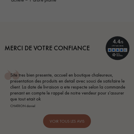
MERCI DE VOTRE CONFIANCE
e tres bien presente, accueil en boutique chaleureux,
Con
sentation des produits en detail avec souci de satisfaire le
BEI
ent. La date de livraison a ete respecte selon la commande
nant en compte le rappel de notre vendeur pour s'assurer
 tout etait ok
TRON daniel
VOIR TOUS LES AVIS