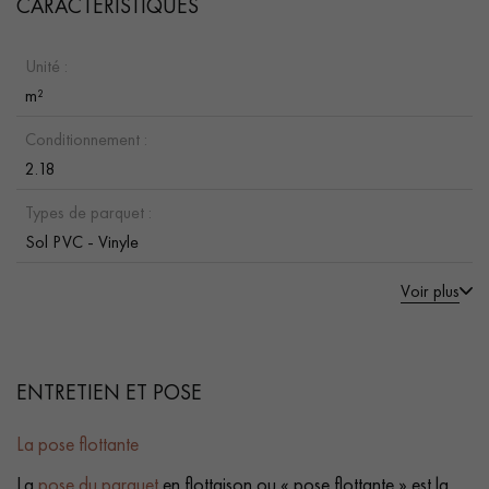
CARACTÉRISTIQUES
Unité :
m²
Conditionnement :
2.18
Types de parquet :
Sol PVC - Vinyle
Voir plus
ENTRETIEN ET POSE
La pose flottante
La
pose du parquet
en flottaison ou « pose flottante » est la