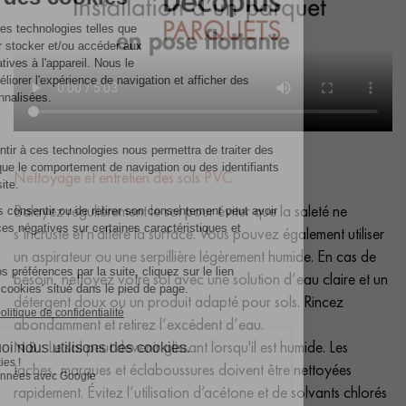
Nettoyage et entretien des sols PVC
Balayez régulièrement le sol pour éviter que la saleté ne
s’incruste et n’altère la surface. Vous pouvez également utiliser
un aspirateur ou une serpillière légèrement humide. En cas de
besoin, nettoyez votre sol avec une solution d’eau claire et un
détergent doux ou un produit adapté pour sols. Rincez
abondamment et retirez l’excédent d’eau.
N.B.:
Le sol peut devenir glissant lorsqu'il est humide. Les
taches, marques et éclaboussures doivent être nettoyées
rapidement. Évitez l’utilisation d’acétone et de solvants chlorés