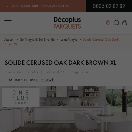
0805 82 82 82
 CARTE BANCAIRE.
EN SAVOIR PLUS
| PROFITEZ DE NOS PETITS PRIX 
Fermer
Accueil
Sol Vinyle & Sol Stratifié
Lame Vinyle
Solide Cerused Oak Dark
Brown XL
LES RECHERCHES LES PLUS COURANTES
SOLIDE CERUSED OAK DARK BROWN XL
lame vinyle
oneflor
solid click 55
long 1.21 m
PARQUET MASSIF
PARQUET CONTRECOLLÉ -
FLOTTANT
CTMONEFLOOR3
En stock
SOL PLAQUÉ BOIS VERITABLES
PARQUETS À MOTIFS
PARQUET EN BOIS EXOTIQUE
PARQUET VERNIS
PARQUET HUILÉ
PARQUET EN BOIS BRUT