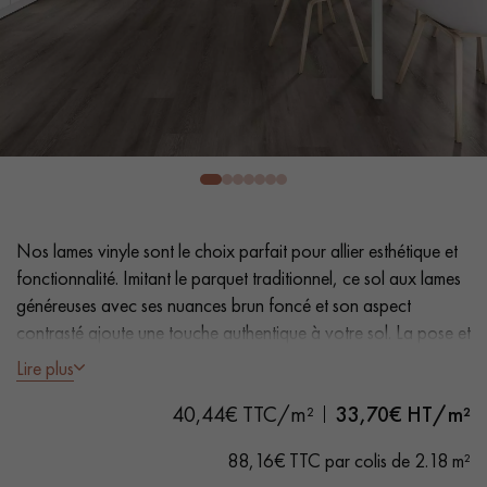
PARQUET VIEILLI
PARQUET FUMÉ
PARQUET LAMES LARGES XXL
PARQUET EN CHÊNE
ACCESSOIRES PARQUET
D'INTÉRIEUR
Nos conseillers sont disponibles au
Nos lames vinyle sont le choix parfait pour allier esthétique et
0805 82 82 82
fonctionnalité. Imitant le parquet traditionnel, ce sol aux lames
généreuses avec ses nuances brun foncé et son aspect
contrasté ajoute une touche authentique à votre sol. La pose et
l'entretien faciles en font une solution pratique.
Lire plus
- Lames Largeur XL 18 cm
VOUS AVEZ UN PROJET ?
40,44€ TTC/m²
33,70
€ HT/m²
- Aspect chêne cérusé
Nos experts sont à votre disposition pour vous guider pas à
- Chanfreins des 4 côtés
88,16€ TTC par colis de 2.18 m²
pas dans le choix et la pose de votre parquet.
- Adapté aux passages fréquents