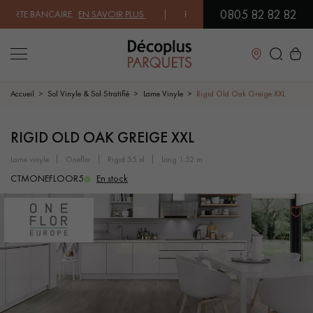
0805 82 82 82
TE BANCAIRE.
EN SAVOIR PLUS
| PROFITEZ DE NOS PETITS PRIX .
JE 
Fermer
Accueil
Sol Vinyle & Sol Stratifié
Lame Vinyle
Rigid Old Oak Greige XXL
LES RECHERCHES LES PLUS COURANTES
RIGID OLD OAK GREIGE XXL
lame vinyle
oneflor
rigid 55 xl
long 1.52 m
PARQUET MASSIF
PARQUET CONTRECOLLÉ -
CTMONEFLOOR5
En stock
FLOTTANT
SOL PLAQUÉ BOIS VERITABLES
PARQUETS À MOTIFS
PARQUET EN BOIS EXOTIQUE
PARQUET VERNIS
PARQUET HUILÉ
PARQUET EN BOIS BRUT