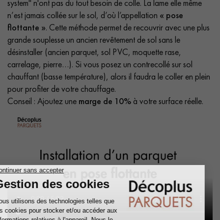
system" n'ont pas du tout besoin de colle. La lame elle même
n’est jamais collée sur le sol, d’où l’appellation
« pose
flottante »
. Cette méthode permet de recouvrir avec une plus
grande souplesse un ancien revêtement de sol sans le
désinstaller (ancien parquet, sol PVC, moquette rase,
carrelage, pierre…). Si vous posez un contrecollé sur sol
chauffant (basse température), alors il faudra le coller en plein
pour profiter de votre chauffage.
Conseil : Ajoutez une
marge de 10%
à votre surface réelle.