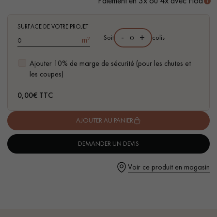
Paiement en 3x ou 4x avec Floa
- Compatible pièces d'eau
- Facilité de pose : Système Clic 5G
SURFACE DE VOTRE PROJET
-
+
Soit
colis
m²
Ajouter 10% de marge de sécurité (pour les chutes et
Un expert Décoplus Parquets vous appelle
les coupes)
0,00
€ TTC
AJOUTER AU PANIER
Demandez un rendez-vous personnalisé
DEMANDER UN DEVIS
Voir ce produit en magasin
Obtenez un devis gratuit !