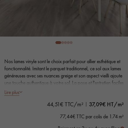
PARQUET VIEILLI
PARQUET FUMÉ
PARQUET LAMES LARGES XXL
PARQUET EN CHÊNE
ACCESSOIRES PARQUET
D'INTÉRIEUR
Nos conseillers sont disponibles au
Nos lames vinyle sont le choix parfait pour allier esthétique et
0805 82 82 82
fonctionnalité. Imitant le parquet traditionnel, ce sol aux lames
généreuses avec ses nuances greige et son aspect vieilli ajoute
une touche authentique à votre sol. La pose et l'entretien faciles
en font une solution pratique.
Lire plus
44,51€ TTC/m²
37,09
€ HT/m²
- Lames Largeur XXL 22,86 cm
VOUS AVEZ UN PROJET ?
- Aspect chêne naturel vieilli
77,44€ TTC par colis de 1.74 m²
- Chanfreins des 4 côtés
Nos experts sont à votre disposition pour vous guider pas à
- Adapté aux passages fréquents
pas dans le choix et la pose de votre parquet.