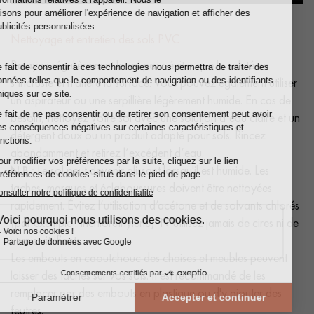
Nettoyage et entretien des sols PVC
Balayez régulièrement le sol pour éviter que la saleté ne
s’incruste et n’altère la surface. Vous pouvez également utiliser
un aspirateur ou une serpillière légèrement humide. En cas de
besoin, nettoyez votre sol avec une solution d’eau claire et un
détergent doux ou un produit adapté pour sols. Rincez
abondamment et retirez l’excédent d’eau.
N.B.:
Le sol peut devenir glissant lorsqu'il est humide. Les
taches, marques et éclaboussures doivent être nettoyées
rapidement. Évitez l’utilisation d’acétone et de solvants chlorés
(par exemple : trichloréthylène). N’utilisez jamais de cires ni de
vernis vitrifiants.
Les embouts en caoutchouc des chaises et meubles peuvent
laisser des taches sur vos sols. Il est recommandé de les
remplacer par des embouts en plastique ou d'y ajouter des
feutres.