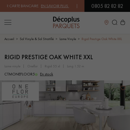
0805 82 82 82
R CARTE BANCAIRE.
EN SAVOIR PLUS
| PROFITEZ DE NOS PETITS PRIX 
Fermer
Accueil
Sol Vinyle & Sol Stratifié
Lame Vinyle
Rigid Prestige Oak White XXL
LES RECHERCHES LES PLUS COURANTES
RIGID PRESTIGE OAK WHITE XXL
lame vinyle
oneflor
rigid 55 xl
long 1.52 m
PARQUET MASSIF
PARQUET CONTRECOLLÉ -
CTMONEFLOOR5
En stock
FLOTTANT
SOL PLAQUÉ BOIS VERITABLES
PARQUETS À MOTIFS
PARQUET EN BOIS EXOTIQUE
PARQUET VERNIS
PARQUET HUILÉ
PARQUET EN BOIS BRUT