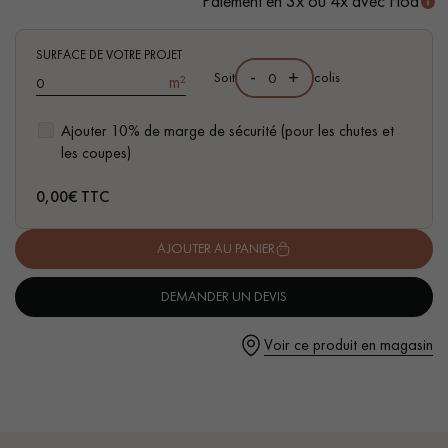
Paiement en 3x ou 4x avec Floa
- Compatible pièces d'eau
- Facilité de pose : Système Clic 5G
SURFACE DE VOTRE PROJET
-
+
Soit
colis
m²
Ajouter 10% de marge de sécurité (pour les chutes et
Un expert Décoplus Parquets vous appelle
les coupes)
0,00
€ TTC
AJOUTER AU PANIER
Demandez un rendez-vous personnalisé
DEMANDER UN DEVIS
Voir ce produit en magasin
Obtenez un devis gratuit !