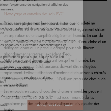
Nettoyage et entretien des sols PVC
Balayez régulièrement le sol pour éviter que la saleté ne
s’incruste et n’altère la surface. Vous pouvez également utiliser
un aspirateur ou une serpillière légèrement humide. En cas de
besoin, nettoyez votre sol avec une solution d’eau claire et un
détergent doux ou un produit adapté pour sols. Rincez
abondamment et retirez l’excédent d’eau.
N.B.:
Le sol peut devenir glissant lorsqu'il est humide. Les
taches, marques et éclaboussures doivent être nettoyées
rapidement. Évitez l’utilisation d’acétone et de solvants chlorés
(par exemple : trichloréthylène). N’utilisez jamais de cires ni de
vernis vitrifiants.
Les embouts en caoutchouc des chaises et meubles peuvent
laisser des taches sur vos sols. Il est recommandé de les
remplacer par des embouts en plastique ou d'y ajouter des
feutres.