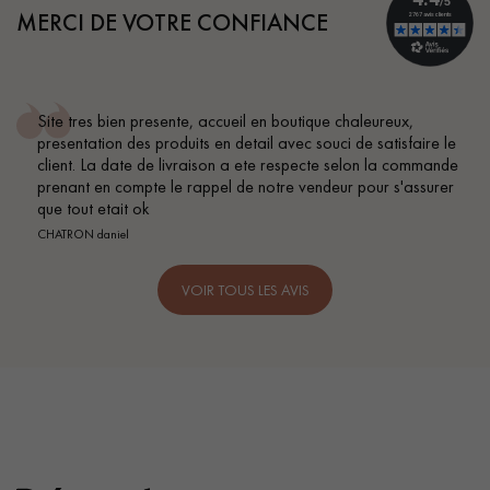
MERCI DE VOTRE CONFIANCE
e tres bien presente, accueil en boutique chaleureux,
Con
sentation des produits en detail avec souci de satisfaire le
BEI
ent. La date de livraison a ete respecte selon la commande
nant en compte le rappel de notre vendeur pour s'assurer
 tout etait ok
TRON daniel
VOIR TOUS LES AVIS