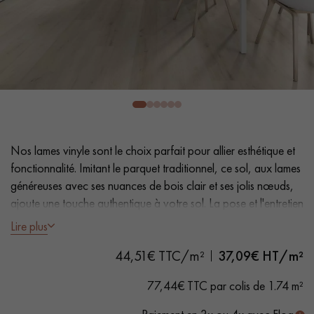
PARQUET VIEILLI
PARQUET FUMÉ
PARQUET LAMES LARGES XXL
PARQUET EN CHÊNE
ACCESSOIRES PARQUET
D'INTÉRIEUR
Nos conseillers sont disponibles au
Nos lames vinyle sont le choix parfait pour allier esthétique et
0805 82 82 82
fonctionnalité. Imitant le parquet traditionnel, ce sol, aux lames
généreuses avec ses nuances de bois clair et ses jolis nœuds,
ajoute une touche authentique à votre sol. La pose et l'entretien
faciles en font une solution pratique.
Lire plus
44,51€ TTC/m²
37,09
€ HT/m²
- Lames Largeur XXL 22,86 cm
VOUS AVEZ UN PROJET ?
- Aspect chêne naturel vieilli
77,44€ TTC par colis de 1.74 m²
- Chanfreins des 4 côtés
Nos experts sont à votre disposition pour vous guider pas à
- Adapté aux passages fréquents
pas dans le choix et la pose de votre parquet.