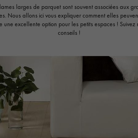
 lames larges de parquet sont souvent associées aux gr
s. Nous allons ici vous expliquer comment elles peuven
re une excellente option pour les petits espaces ! Suivez 
conseils !
Nos conseillers sont disponibles au
0805 82 82 82
VOUS AVEZ UN PROJET ?
à votre disposition pour vous guider pas à pas dans le choix et la pose
ts vous
Demandez un rendez-vous