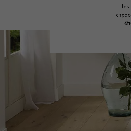
Les
ACCESSOIRES
PARQUET D'INTÉRIEUR
espace
êt
Nos experts sont 
Un expert Décoplus Parque