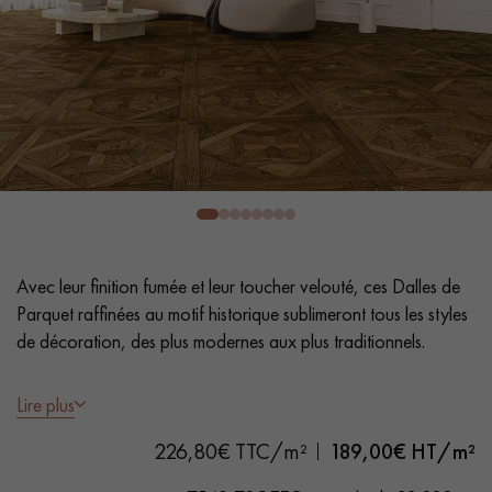
PARQUET VIEILLI
PARQUET FUMÉ
PARQUET LAMES LARGES XXL
PARQUET EN CHÊNE
ACCESSOIRES PARQUET
D'INTÉRIEUR
Nos conseillers sont disponibles au
0805 82 82 82
Avec leur finition fumée et leur toucher velouté, ces Dalles de
Parquet raffinées au motif historique sublimeront tous les styles
de décoration, des plus modernes aux plus traditionnels.
- Dimensions 68 x 68 cm
Lire plus
VOUS AVEZ UN PROJET ?
- Fumé, Huile naturelle
226,80€ TTC/m²
189,00
€ HT/m²
- Chanfreins des 4 côtés
Nos experts sont à votre disposition pour vous guider pas à
- Choix Sélection - rendu homogène, rares nœuds < 10 mm et
pas dans le choix et la pose de votre parquet.