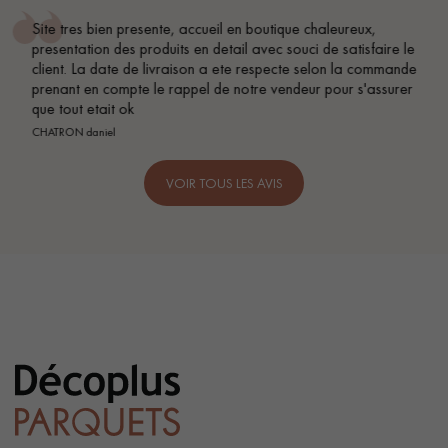
Conseil parfait, échanges fluides. Je recommande total
ire le
BEILE FRANCK
mmande
surer
VOIR TOUS LES AVIS