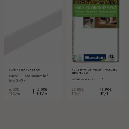
PLINTHE BLANCHE 8 CM
HUILE ENVIRONNEMENT NATUREL
BIDON DE 5L
plinthe
bois médium hdf
les huiles et cires
5l
long 2.40 m
6,00€
5,00€
23,88€
19,90€
TTC/m
HT/m
TTC/l
HT/l