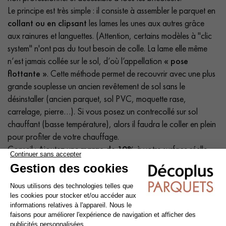
Le principe est très simple : il consiste à assembler le parquet en
collant ou en clipsant
les lames les unes aux autres grâce
aux rainures et languettes. (Attention, certains modèles à "clic
system" n'ont pas du tout besoin de colle. La lame elle même
n’est jamais collée sur le sol, d’où l’appellation
« pose
flottante »
. Cette méthode permet de recouvrir avec une plus
grande souplesse un ancien revêtement de sol sans le
désinstaller (ancien parquet, sol PVC, moquette rase,
carrelage, pierre…). Si vous posez un contrecollé sur sol
chauffant (basse température), alors il faudra le coller en plein
pour profiter de votre chauffage.
Conseil : Ajoutez une
marge de 10%
à votre surface réelle.