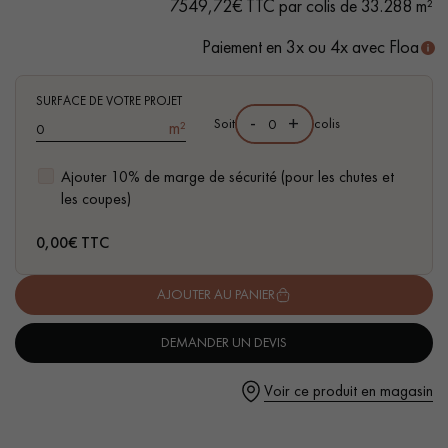
7549,72€ TTC par colis de 33.288 m²
traces d'aubiers
- Couche d'usure de 4 mm, équivalente à un parquet massif
Paiement en 3x ou 4x avec Floa
SURFACE DE VOTRE PROJET
-
+
Soit
colis
m²
Un expert Décoplus Parquets vous appelle
Ajouter 10% de marge de sécurité (pour les chutes et
les coupes)
0,00
€ TTC
Demandez un rendez-vous personnalisé
AJOUTER AU PANIER
DEMANDER UN DEVIS
Voir ce produit en magasin
Obtenez un devis gratuit !