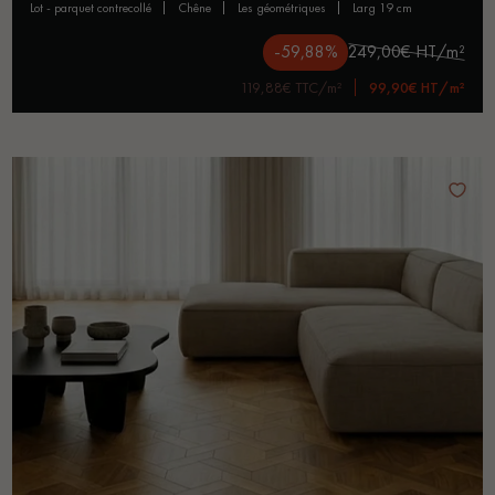
lot - parquet contrecollé
chêne
les géométriques
larg 19 cm
-59,88%
249,00€ HT/m²
119,88€ TTC/m²
99,90€ HT/m²