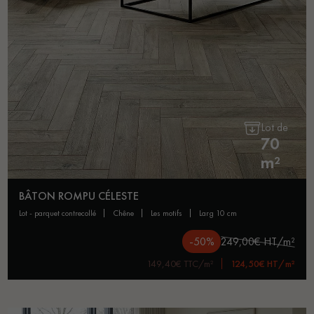
Lot de
70
m²
BÂTON ROMPU CÉLESTE
lot - parquet contrecollé
chêne
les motifs
larg 10 cm
-50%
249,00€ HT/m²
149,40€ TTC/m²
124,50€ HT/m²