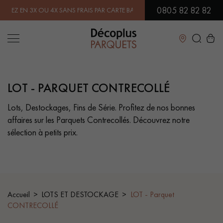
0805 82 82 82
S FRAIS PAR CARTE BANCAIRE.
EN SAVOIR PLUS
| PROFITEZ DE NOS P
Fermer
LOT - PARQUET CONTRECOLLÉ
LES RECHERCHES LES PLUS COURANTES
Lots, Destockages, Fins de Série. Profitez de nos bonnes
affaires sur les Parquets Contrecollés. Découvrez notre
PARQUET MASSIF
PARQUET CONTRECOLLÉ -
FLOTTANT
sélection à petits prix.
SOL PLAQUÉ BOIS VERITABLES
PARQUETS À MOTIFS
PARQUET EN BOIS EXOTIQUE
PARQUET VERNIS
Accueil
LOTS ET DESTOCKAGE
LOT - Parquet
PARQUET HUILÉ
PARQUET EN BOIS BRUT
CONTRECOLLÉ