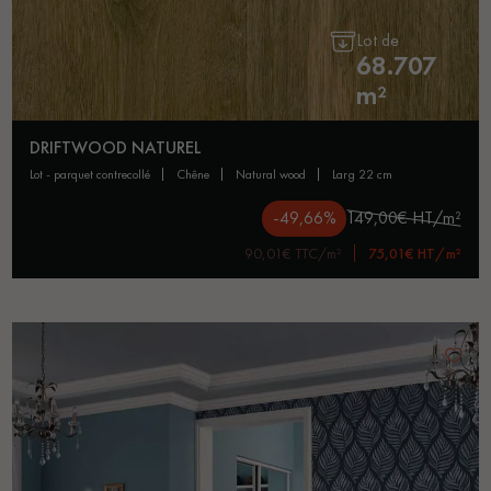
Lot de
68.707
m²
DRIFTWOOD NATUREL
lot - parquet contrecollé
chêne
natural wood
larg 22 cm
-49,66%
149,00€ HT/m²
90,01€ TTC/m²
75,01€ HT/m²