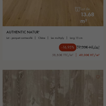
Lot de
13.68
m²
AUTHENTIC NATUR'
lot - parquet contrecollé
chêne
les multiply
larg 15 cm
-16,95%
59,00€ HT/m²
58,80€ TTC/m²
49,00€ HT/m²