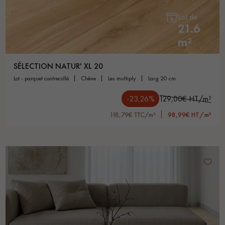
Lot de
21.6
m²
SÉLECTION NATUR' XL 20
lot - parquet contrecollé
chêne
les multiply
larg 20 cm
-23,26%
129,00€ HT/m²
118,79€ TTC/m²
98,99€ HT/m²