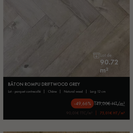
Lot de
90.72
m²
BÂTON ROMPU DRIFTWOOD GREY
lot - parquet contrecollé
chêne
natural wood
larg 12 cm
-49,66%
149,00€ HT/m²
90,01€ TTC/m²
75,01€ HT/m²