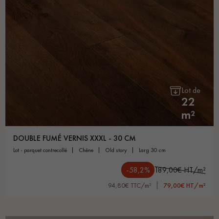
Lot de
22
m²
DOUBLE FUMÉ VERNIS XXXL - 30 CM
lot - parquet contrecollé
chêne
old story
larg 30 cm
-58,2%
189,00€ HT/m²
94,80€ TTC/m²
79,00€ HT/m²