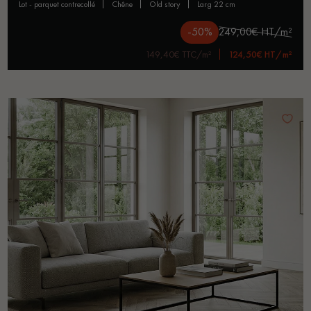
lot - parquet contrecollé
chêne
old story
larg 22 cm
-50%
249,00€ HT/m²
149,40€ TTC/m²
124,50€ HT/m²