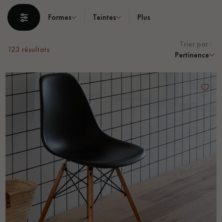
PARQUET VIEILLI
PARQUET FUMÉ
Formes
Teintes
Plus
PARQUET LAMES LARGES XXL
PARQUET EN CHÊNE
Trier par :
123
résultats
ACCESSOIRES PARQUET
Pertinence
D'INTÉRIEUR
Nos conseillers sont disponibles au
0805 82 82 82
VOUS AVEZ UN PROJET ?
Nos experts sont à votre disposition pour vous guider pas à
pas dans le choix et la pose de votre parquet.