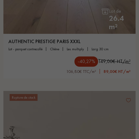
Lot de
26.4
m²
AUTHENTIC PRESTIGE PARIS XXXL
lot - parquet contrecollé
chêne
les multiply
larg 30 cm
-40,27%
149,00€ HT/m²
106,80€ TTC/m²
89,00€ HT/m²
Rupture de stock