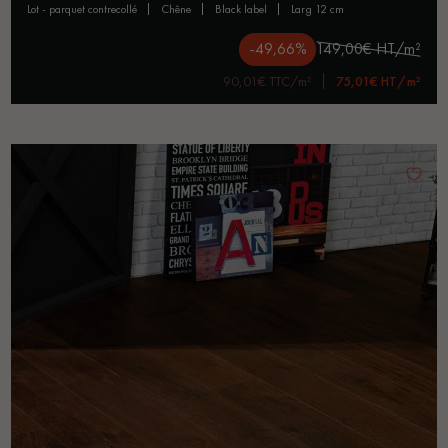
lot - parquet contrecollé
chêne
black label
larg 12 cm
-49,66%
149,00€ HT/m²
90,01€ TTC/m²
75,01€ HT/m²