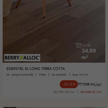
Un expert Décoplus Parquets vous appelle
Lot de
34.88
m²
Demandez un rendez-vous personnalisé
ESSENTIEL XL LONG TERRA COTTA
lot - parquet contrecollé
chêne
les essentiels
larg 16.4 cm
-50,51%
99,00€ HT/m²
58,79€ TTC/m²
49,00€ HT/m²
Obtenez un devis gratuit !