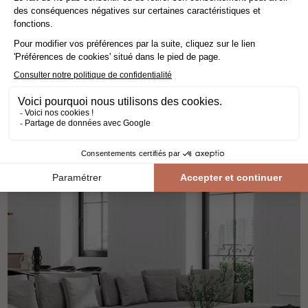
lot - parquet contrecollé
chêne
les multiply
larg 24 cm
-25,21%
119,00€ HT/m²
106,80€ TTC/m²
89,00€ HT/m²