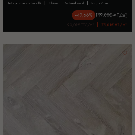
lot - parquet contrecollé
chêne
natural wood
larg 22 cm
-49,66%
149,00€ HT/m²
90,01€ TTC/m²
75,01€ HT/m²