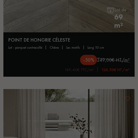
Lot de
69
m²
POINT DE HONGRIE CÉLESTE
lot - parquet contrecollé
chêne
les motifs
larg 10 cm
-50%
249,00€ HT/m²
149,40€ TTC/m²
124,50€ HT/m²