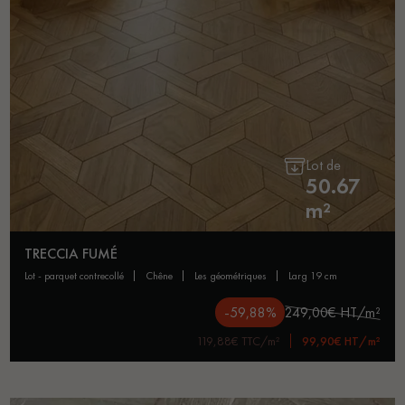
Lot de
50.67
m²
TRECCIA FUMÉ
lot - parquet contrecollé
chêne
les géométriques
larg 19 cm
-59,88%
249,00€ HT/m²
119,88€ TTC/m²
99,90€ HT/m²