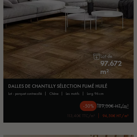
Lot de
97.672
m²
DALLES DE CHANTILLY SÉLECTION FUMÉ HUILÉ
lot - parquet contrecollé
chêne
les motifs
larg 96 cm
-50%
189,00€ HT/m²
113,40€ TTC/m²
94,50€ HT/m²