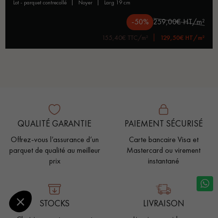
lot - parquet contrecollé
noyer
larg 19 cm
-50%
259,00€ HT/m²
155,40€ TTC/m²
129,50€ HT/m²
QUALITÉ GARANTIE
PAIEMENT SÉCURISÉ
Offrez-vous l’assurance d’un
Carte bancaire Visa et
parquet de qualité au meilleur
Mastercard ou virement
prix
instantané
STOCKS
LIVRAISON