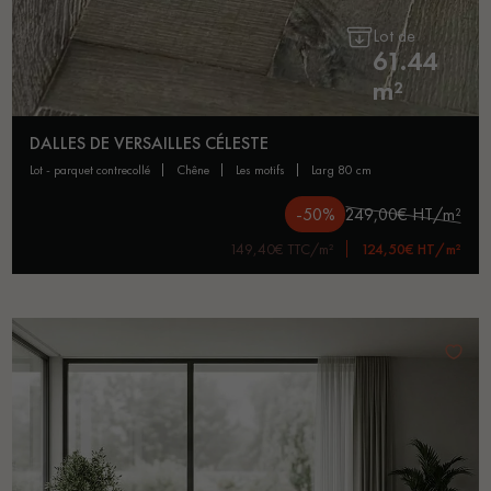
Lot de
61.44
m²
DALLES DE VERSAILLES CÉLESTE
lot - parquet contrecollé
chêne
les motifs
larg 80 cm
-50%
249,00€ HT/m²
149,40€ TTC/m²
124,50€ HT/m²