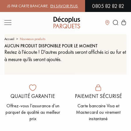
0805 82 82 82
IS PAR CARTE BANCAIRE.
EN SAVOIR PLUS
| PROFITEZ DE NOS PETITS
Fermer
Accueil
Nouveaux produits
AUCUN PRODUIT DISPONIBLE POUR LE MOMENT
Restez à l'écoute ! D'autres produits seront affichés ici au fur et
LES RECHERCHES LES PLUS COURANTES
à mesure qu'ils seront ajoutés.
PARQUET MASSIF
PARQUET CONTRECOLLÉ -
FLOTTANT
SOL PLAQUÉ BOIS VERITABLES
PARQUETS À MOTIFS
QUALITÉ GARANTIE
PAIEMENT SÉCURISÉ
PARQUET EN BOIS EXOTIQUE
PARQUET VERNIS
Offrez-vous l’assurance d’un
Carte bancaire Visa et
parquet de qualité au meilleur
Mastercard ou virement
prix
instantané
PARQUET HUILÉ
PARQUET EN BOIS BRUT