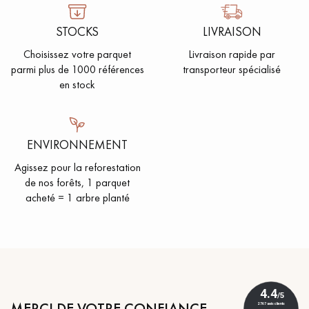
PARQUET VIEILLI
PARQUET FUMÉ
STOCKS
LIVRAISON
PARQUET LAMES LARGES XXL
PARQUET EN CHÊNE
Choisissez votre parquet
Livraison rapide par
parmi plus de 1000 références
transporteur spécialisé
ACCESSOIRES PARQUET
en stock
D'INTÉRIEUR
ENVIRONNEMENT
Nos conseillers sont disponibles au
0805 82 82 82
Agissez pour la reforestation
de nos forêts, 1 parquet
acheté = 1 arbre planté
VOUS AVEZ UN PROJET ?
Nos experts sont à votre disposition pour vous guider pas à
pas dans le choix et la pose de votre parquet.
MERCI DE VOTRE CONFIANCE