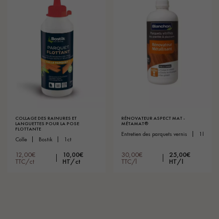
COLLAGE DES RAINURES ET
RÉNOVATEUR ASPECT MAT -
LANGUETTES POUR LA POSE
MÉTAMAT®
FLOTTANTE
entretien des parquets vernis
1l
colle
bostik
1ct
12,00€
10,00€
30,00€
25,00€
TTC/ct
HT/ct
TTC/l
HT/l