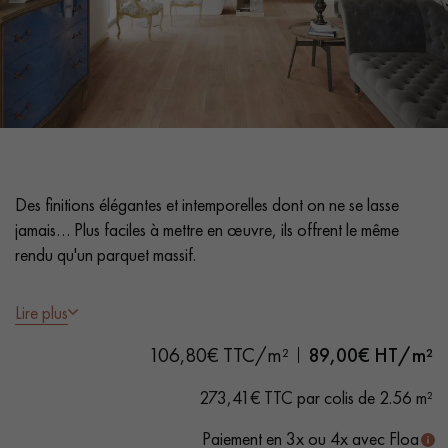
PARQUET VIEILLI
PARQUET FUMÉ
PARQUET LAMES LARGES XXL
PARQUET EN CHÊNE
ACCESSOIRES PARQUET
D'INTÉRIEUR
Des finitions élégantes et intemporelles dont on ne se lasse
Nos conseillers sont disponibles au
jamais… Plus faciles à mettre en œuvre, ils offrent le même
0805 82 82 82
rendu qu'un parquet massif.
Lire plus
- Aspect bois naturel, légèrement brossé
- Grande longueur de lame : 2230 mm
106,80€ TTC/m²
89,00
€ HT/m²
- Clic système 5G - sans colle
VOUS AVEZ UN PROJET ?
- 3.5 mm de bois noble (couche d'usure).
273,41€ TTC par colis de 2.56 m²
Nos experts sont à votre disposition pour vous guider pas à
- Chanfreinés 4 côtés
Paiement en 3x ou 4x avec Floa
pas dans le choix et la pose de votre parquet.
- Finition vernis haute résistance - Prêt à poser