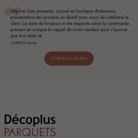
Conseil parfait, échanges fluides. Je recommande totale
re le
BEILE FRANCK
mande
urer
VOIR TOUS LES AVIS