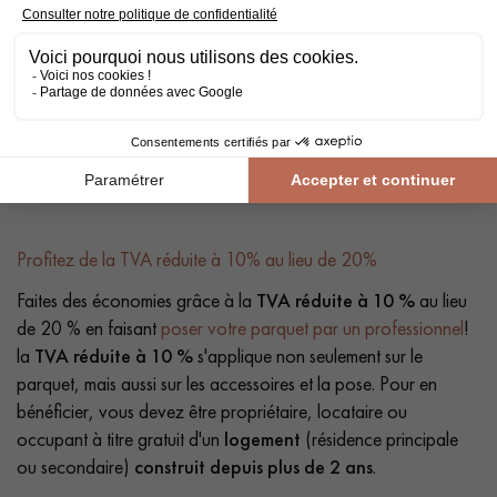
Profitez de la TVA réduite à 10% au lieu de 20%
Faites des économies grâce à la
TVA réduite à 10 %
au lieu
de 20 % en faisant
poser votre parquet par un professionnel
!
la
TVA réduite à 10 %
s'applique non seulement sur le
parquet, mais aussi sur les accessoires et la pose. Pour en
bénéficier, vous devez être propriétaire, locataire ou
occupant à titre gratuit d'un
logement
(résidence principale
ou secondaire)
construit depuis plus de 2 ans
.