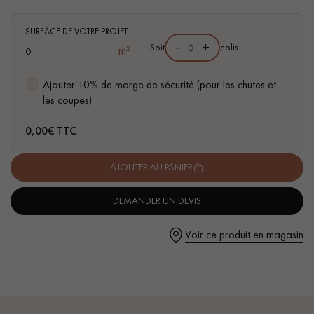
- Chêne européen Choix de bois Prime; petits nœuds
- Pose flottante ou collée sur support
SURFACE DE VOTRE PROJET
-
+
- Compatible sols chauffants
Soit
colis
m²
Ajouter 10% de marge de sécurité (pour les chutes et
Un expert Décoplus Parquets vous appelle
les coupes)
0,00
€ TTC
AJOUTER AU PANIER
Demandez un rendez-vous personnalisé
DEMANDER UN DEVIS
Voir ce produit en magasin
Obtenez un devis gratuit !