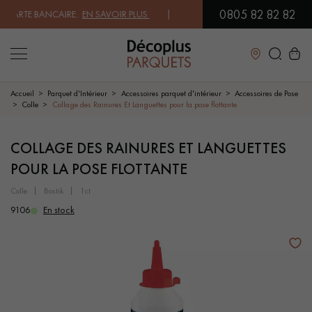
0805 82 82 82
RTE BANCAIRE.
EN SAVOIR PLUS
| PROFITEZ DE NOS PETITS PRIX .
JE 
Fermer
Accueil
Parquet d'Intérieur
Accessoires parquet d'intérieur
Accessoires de Pose
Colle
Collage des Rainures Et Languettes pour la pose flottante
LES RECHERCHES LES PLUS COURANTES
COLLAGE DES RAINURES ET LANGUETTES
POUR LA POSE FLOTTANTE
PARQUET MASSIF
PARQUET CONTRECOLLÉ -
FLOTTANT
colle
bostik
1ct
9106
En stock
SOL PLAQUÉ BOIS VERITABLES
PARQUETS À MOTIFS
PARQUET EN BOIS EXOTIQUE
PARQUET VERNIS
PARQUET HUILÉ
PARQUET EN BOIS BRUT