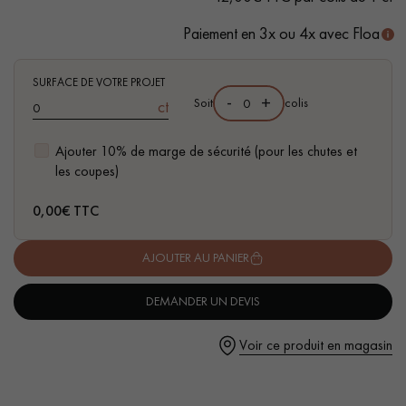
Résiste à l'humidité
Paiement en 3x ou 4x avec Floa
Bouchon étagé pour une application précise et facile du
filet de colle
SURFACE DE VOTRE PROJET
-
+
Soit
colis
ct
Un expert Décoplus Parquets vous appelle
Ajouter 10% de marge de sécurité (pour les chutes et
les coupes)
0,00
€ TTC
Demandez un rendez-vous personnalisé
AJOUTER AU PANIER
DEMANDER UN DEVIS
Voir ce produit en magasin
Obtenez un devis gratuit !