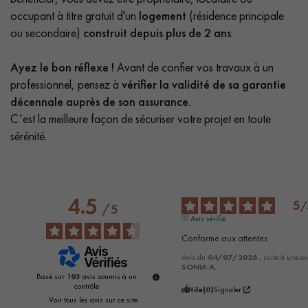
occupant à titre gratuit d'un
logement
(résidence principale
ou secondaire)
construit depuis plus de 2 ans
.
Ayez le bon réflexe !
Avant de confier vos travaux à un
professionnel, pensez à
vérifier la validité de sa garantie
décennale auprès de son assurance.
C’est la meilleure façon de sécuriser votre projet en toute
sérénité.
4.5
5
/
/
5
Avis vérifié
Conforme aux attentes
Avis du
04/07/2026
, suite à une e
SONIA A.
Basé sur
193
avis soumis à un
contrôle
Utile
(0)
Signaler
Voir tous les avis sur ce site