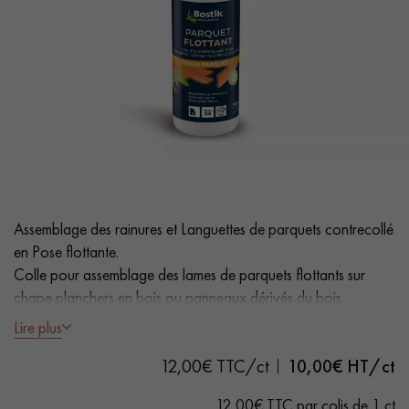
PARQUET VIEILLI
PARQUET FUMÉ
PARQUET LAMES LARGES XXL
PARQUET EN CHÊNE
ACCESSOIRES PARQUET
D'INTÉRIEUR
Nos conseillers sont disponibles au
0805 82 82 82
Assemblage des rainures et Languettes de parquets contrecollé
en Pose flottante.
Colle pour assemblage des lames de parquets flottants sur
chape planchers en bois ou panneaux dérivés du bois.
Lire plus
Prise rapide
VOUS AVEZ UN PROJET ?
12,00€ TTC/ct
10,00
€ HT/ct
Rendement :
1 biberon pour 10 m²
Nos experts sont à votre disposition pour vous guider pas à
pas dans le choix et la pose de votre parquet.
12,00€ TTC par colis de 1 ct