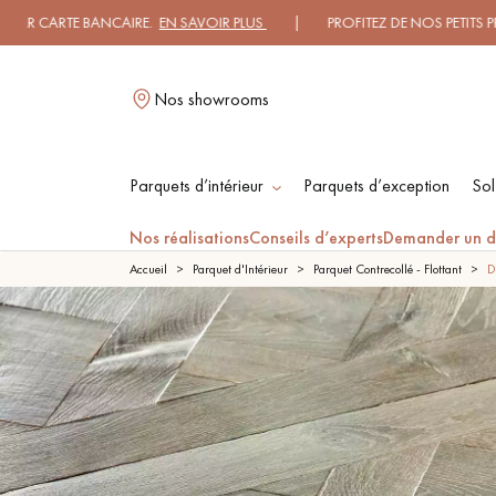
BANCAIRE.
EN SAVOIR PLUS
| PROFITEZ DE NOS PETITS PRIX .
JE DECO
Nos showrooms
Parquets d’intérieur
Parquets d’exception
Sol
L
Nos réalisations
Conseils d’experts
Demander un d
Accueil
Parquet d'Intérieur
Parquet Contrecollé - Flottant
D
PARQUET MASSIF
PARQUET
CONTRECOLLÉ -
FLOTTANT
PARQUET HUILÉ
PARQUET EN BOIS
BRUT