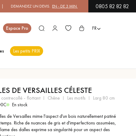
0805 82 82 82
 UN DEVIS.
EN - DE 3 MIN
| PAYEZ EN 3X OU 4X SANS FRAIS PAR C
Fermer
Espace Pro
FR
es
Les petits PRIX
ES
LES DE VERSAILLES CÉLESTE
PARQUET EN BOIS
PARQUET VERNIS
EXOTIQUE
 contrecollé - flottant
chêne
les motifs
larg 80 cm
00C
En stock
les de Versailles mime l'aspect d'un bois naturellement patiné
PARQUET LAMES
PARQUET EN CHÊNE
 temps. Riche de nuances de gris et d'imperfections assumées,
LARGES XXL
lame des dalles exprime sa singularité pour un aspect des