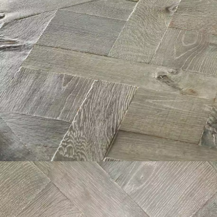
ACCESSOIRES
PARQUET D'INTÉRIEUR
Nos experts sont 
Un expert Décoplus Parque