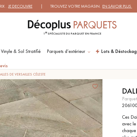
UVRE
| TROUVEZ VOTRE MAGASIN.
EN SAVOIR PLUS
| DEMANDEZ
ER
1
SPÉCIALISTE DU PARQUET EN FRANCE
 Vinyle & Sol Stratifié
Parquets d’extérieur
Lots & Déstockag
ES RECHERCHES LES PLUS COURANT
evis
ALLES DE VERSAILLES CÉLESTE
DAL
SOL PLAQUÉ BOIS
PARQUETS À MOTIFS
VERITABLES
parquet
20610
Ces Dal
PARQUET VIEILLI
PARQUET FUMÉ
avec le
chaque 