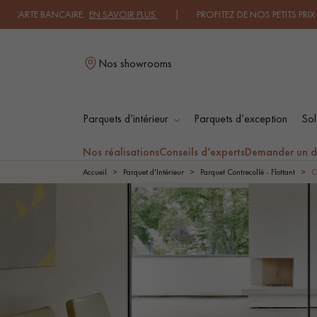
BANCAIRE.
EN SAVOIR PLUS
| PROFITEZ DE NOS PETITS PRIX .
JE DECO
Nos showrooms
Parquets d’intérieur
Parquets d’exception
Sol
L
Nos réalisations
Conseils d’experts
Demander un d
Accueil
Parquet d'Intérieur
Parquet Contrecollé - Flottant
C
PARQUET MASSIF
PARQUET
CONTRECOLLÉ -
FLOTTANT
PARQUET HUILÉ
PARQUET EN BOIS
BRUT