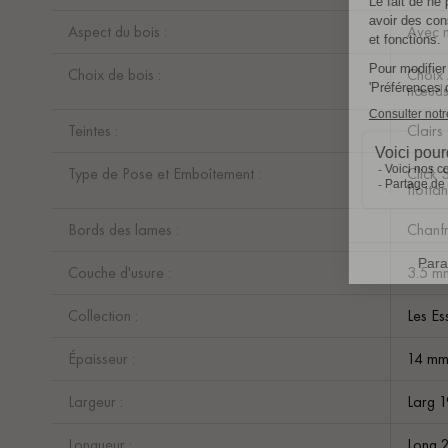
Aspect du bois :
Avec n
Choix de bois :
Choix 
nœuds 
Teintes :
Clairs
Type de Pose et Emboîtement :
Click 
flotta
Bords des lames :
Chanfr
Couche d'usure :
3.5 m
Collection :
Les Es
Épaisseur :
14 m
Largeur :
Larg 
Longueur :
Long 