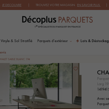
UVRE
| TROUVEZ VOTRE MAGASIN.
EN SAVOIR PLUS
| DEMANDEZ
ER
1
SPÉCIALISTE DU PARQUET EN FRANCE
 Vinyle & Sol Stratifié
Parquets d’extérieur
Lots & Déstockag
ES RECHERCHES LES PLUS COURANT
evis
HALET SABLE BLANC 194
CHA
SOL PLAQUÉ BOIS
PARQUETS À MOTIFS
VERITABLES
parquet
larg 1
141941
PARQUET VIEILLI
PARQUET FUMÉ
Avec se
Parquet