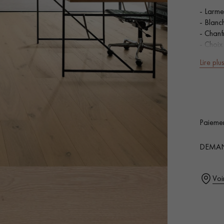
- Larme
- Blanch
- Chanf
- Choix
- Facil
Lire plu
SURFACE
Nos conseillers sont disponibles au
0805 82 82 82
Ajo
cou
Paiemen
0,00
€
DEMAN
VOUS AVEZ UN PROJET ?
Voi
à votre disposition pour vous guider pas à pas dans le choix et la pose
ts vous
Demandez un rendez-vous