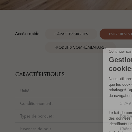
Accès rapide :
CARACTÉRISTIQUES
ENTRETIEN &
PRODUITS COMPLÉMENTAIRES
CARACTÉRISTIQUES
Unité :
m²
Conditionnement :
3.299
Types de parquet :
Parque
Essences de bois :
Chêne