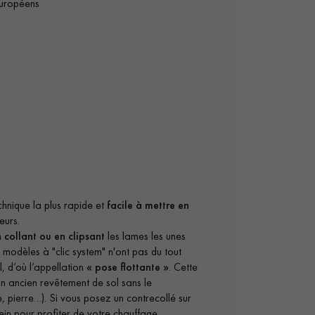
Européens
chnique la plus rapide et
facile à mettre en
eurs.
n
collant ou en clipsant
les lames les unes
s modèles à "clic system" n'ont pas du tout
l, d’où l’appellation
« pose flottante »
. Cette
n ancien revêtement de sol sans le
, pierre…). Si vous posez un contrecollé sur
lein pour profiter de votre chauffage.