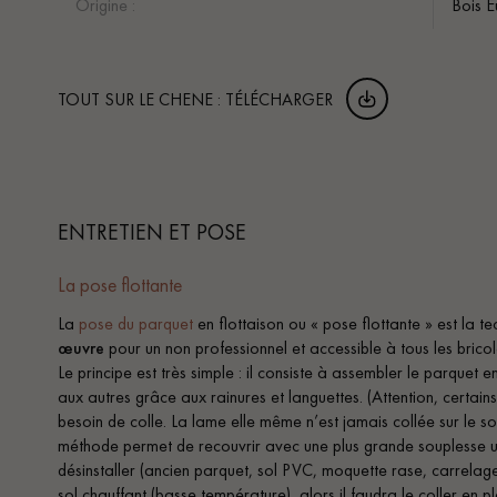
Origine :
Bois 
TOUT SUR LE CHENE : TÉLÉCHARGER
ENTRETIEN ET POSE
La pose flottante
La
pose du parquet
en flottaison ou « pose flottante » est la te
œuvre
pour un non professionnel et accessible à tous les bricol
Le principe est très simple : il consiste à assembler le parquet e
aux autres grâce aux rainures et languettes. (Attention, certain
besoin de colle. La lame elle même n’est jamais collée sur le so
méthode permet de recouvrir avec une plus grande souplesse u
désinstaller (ancien parquet, sol PVC, moquette rase, carrelage
sol chauffant (basse température), alors il faudra le coller en p