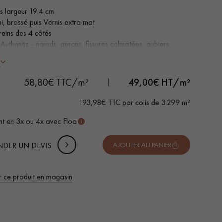
s largeur 19.4 cm
i, brossé puis Vernis extra mat
reins des 4 côtés
 Authentic - nœuds, gerces, fissures colmatées, aubiers
ité de pose : Système
Clic 5G
s
 DE VOTRE PROJET
-
+
Soit
colis
m²
58,80€ TTC/m²
49,00
€ HT/m²
uter 10% de marge de sécurité (pour les chutes et les
193,98€ TTC par colis de 3.299 m²
pes)
t en 3x ou 4x avec Floa
 TTC
DER UN DEVIS
AJOUTER AU PANIER
r ce produit en magasin
 de votre parquet.