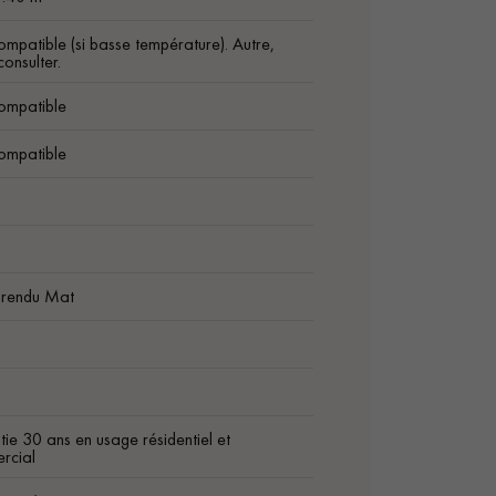
ompatible (si basse température). Autre,
onsulter.
ompatible
ompatible
 rendu Mat
1
ie 30 ans en usage résidentiel et
rcial