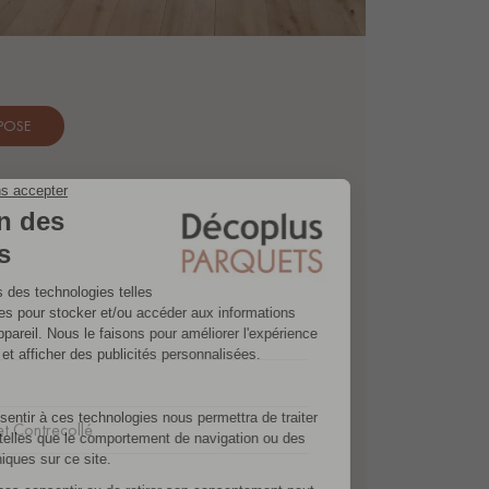
 POSE
t Contrecollé