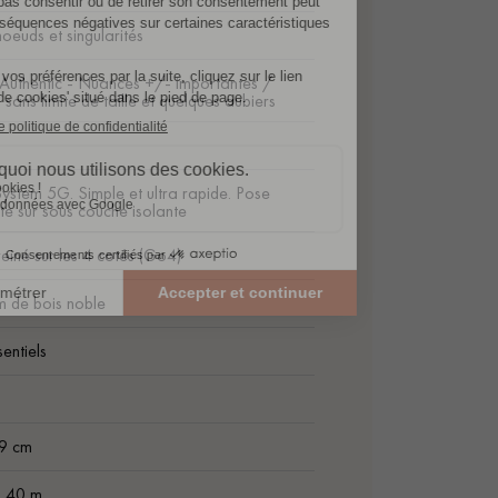
oeuds et singularités
Authentic - Nuances +/- importantes /
sans limite de taille et quelques aubiers
System 5G. Simple et ultra rapide. Pose
nte sur sous couche isolante
einé sur les 4 cotés (Go4)
m de bois noble
sentiels
m
19 cm
2.40 m