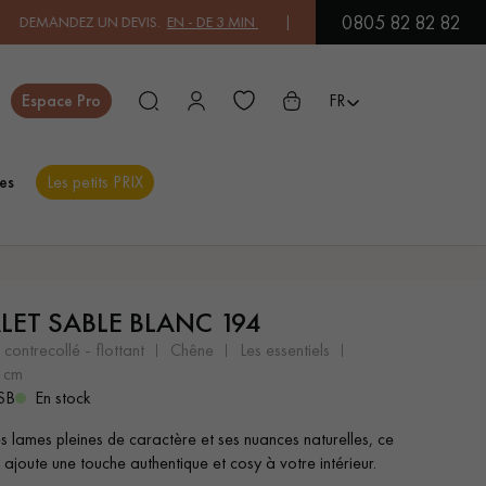
0805 82 82 82
 UN DEVIS.
EN - DE 3 MIN
| PAYEZ EN 3X OU 4X SANS FRAIS PAR C
Fermer
Espace Pro
FR
es
Les petits PRIX
ES
LET SABLE BLANC 194
PARQUET EN BOIS
PARQUET VERNIS
EXOTIQUE
 contrecollé - flottant
chêne
les essentiels
9 cm
SB
En stock
PARQUET LAMES
PARQUET EN CHÊNE
s lames pleines de caractère et ses nuances naturelles, ce
LARGES XXL
 ajoute une touche authentique et cosy à votre intérieur.