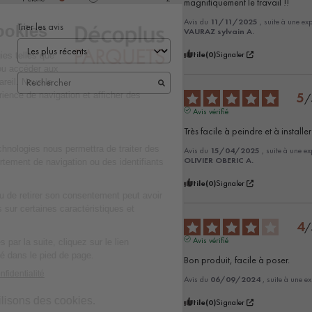
magnifiquement le travail !!
Avis du
11/11/2025
, suite à une e
Trier les avis
VAURAZ sylvain A.
Utile
(0)
Signaler
5
/
Avis vérifié
Très facile à peindre et à installer
Avis du
15/04/2025
, suite à une e
OLIVIER OBERIC A.
Utile
(0)
Signaler
4
/
Avis vérifié
Bon produit, facile à poser.
Avis du
06/09/2024
, suite à une e
Utile
(0)
Signaler