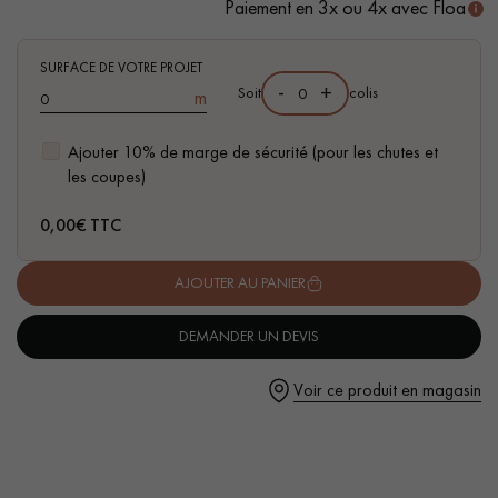
Paiement en 3x ou 4x avec Floa
SURFACE DE VOTRE PROJET
-
+
Soit
colis
m
Ajouter 10% de marge de sécurité (pour les chutes et
Un expert Décoplus Parquets vous appelle
les coupes)
0,00
€ TTC
AJOUTER AU PANIER
Demandez un rendez-vous personnalisé
DEMANDER UN DEVIS
Voir ce produit en magasin
Obtenez un devis gratuit !