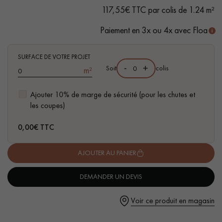
- Choix
Sélection
- rendu homogène, rares nœuds < 10 mm
117,55€ TTC par colis de 1.24 m²
et traces d'aubiers
- Angle à
60°
Paiement en 3x ou 4x avec Floa
- Disponible dans d'autres formats coordonnés
SURFACE DE VOTRE PROJET
-
+
Soit
colis
Un expert Décoplus Parquets vous appelle
m²
Ajouter 10% de marge de sécurité (pour les chutes et
les coupes)
0,00
€ TTC
Demandez un rendez-vous personnalisé
AJOUTER AU PANIER
DEMANDER UN DEVIS
Voir ce produit en magasin
Obtenez un devis gratuit !