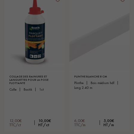
COLLAGE DES RAINURES ET
PLINTHE BLANCHE 8 CM
LANGUETTES POUR LA POSE
plinthe
bois médium hdf
FLOTTANTE
long 2.40 m
colle
bostik
1ct
12,00€
10,00€
6,00€
5,00€
TTC/ct
HT/ct
TTC/m
HT/m