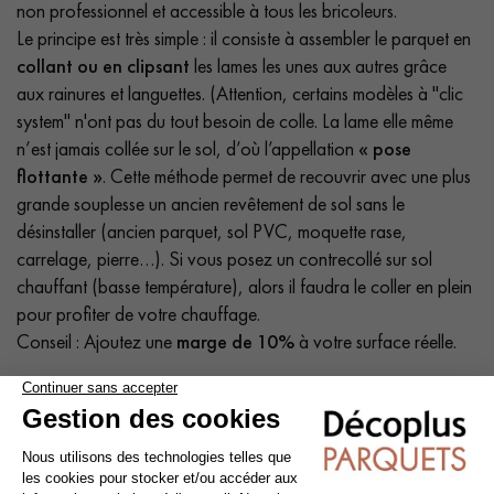
non professionnel et accessible à tous les bricoleurs.
Le principe est très simple : il consiste à assembler le parquet en
collant ou en clipsant
les lames les unes aux autres grâce
aux rainures et languettes. (Attention, certains modèles à "clic
system" n'ont pas du tout besoin de colle. La lame elle même
n’est jamais collée sur le sol, d’où l’appellation
« pose
flottante »
. Cette méthode permet de recouvrir avec une plus
grande souplesse un ancien revêtement de sol sans le
désinstaller (ancien parquet, sol PVC, moquette rase,
carrelage, pierre…). Si vous posez un contrecollé sur sol
chauffant (basse température), alors il faudra le coller en plein
pour profiter de votre chauffage.
Conseil : Ajoutez une
marge de 10%
à votre surface réelle.