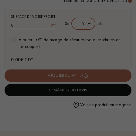
Paiement en 3x ou 4x avec Floa
SURFACE DE VOTRE PROJET
-
+
Soit
colis
m²
Ajouter 10% de marge de sécurité (pour les chutes et
Un expert Décoplus Parquets vous appelle
les coupes)
0,00
€ TTC
AJOUTER AU PANIER
Demandez un rendez-vous personnalisé
DEMANDER UN DEVIS
Voir ce produit en magasin
Obtenez un devis gratuit !