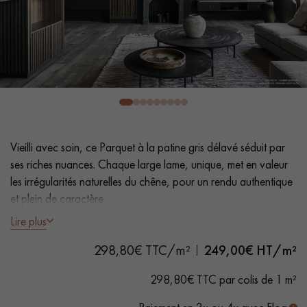
PARQUET VIEILLI
PARQUET FUMÉ
PARQUET LAMES LARGES XXL
PARQUET EN CHÊNE
ACCESSOIRES PARQUET
D'INTÉRIEUR
Nos conseillers sont disponibles au
Vieilli avec soin, ce Parquet à la patine gris délavé séduit par
0805 82 82 82
ses riches nuances. Chaque large lame, unique, met en valeur
les irrégularités naturelles du chêne, pour un rendu authentique
et plein de caractère.
Lire plus
- Lames Largeur XL 18 cm
298,80€ TTC/m²
249,00
€ HT/m²
- Huile naturelle
VOUS AVEZ UN PROJET ?
- Vieilli à la main, Chanfreins des 4 côtés
298,80€ TTC par colis de 1 m²
- Choix Country - nœuds, gerces, fissures colmatées, aubiers
Nos experts sont à votre disposition pour vous guider pas à
pas dans le choix et la pose de votre parquet.