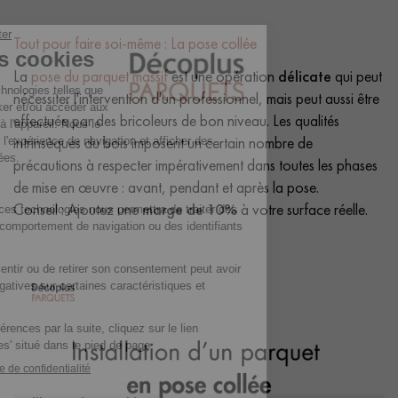
Tout pour faire soi-même : La pose collée
La
pose du parquet massif
est une opération
délicate
qui peut
nécessiter l'intervention d'un professionnel, mais peut aussi être
effectuée par des bricoleurs de bon niveau. Les qualités
intrinsèques du bois imposent un certain nombre de
précautions à respecter impérativement dans toutes les phases
de mise en œuvre : avant, pendant et après la pose.
Conseil : Ajoutez une
marge de 10%
à votre surface réelle.