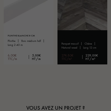
PLINTHE BLANCHE 8 CM
POINT DE HONGRIE ANTIQUE OLD
GREY
plinthe
bois médium hdf
parquet massif
chêne
long 2.40 m
natural wood
larg 12 cm
6,00€
5,00€
274,80€
229,00€
TTC/m
HT/m
TTC/m²
HT/m²
VOUS AVEZ UN PROJET ?