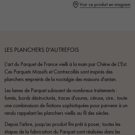
Voir ce produit en magasin
- Parquet certifié PEFC & Parquet de France
Un expert Décoplus Parquets vous appelle
LES PLANCHERS D'AUTREFOIS
L'art du Parquet de France vieilli à la main par Chêne de L'Est.
Ces Parquets Massifs et Contrecollés sont inspirés des
planchers empreints de la nostalgie des maisons d'antan.
Demandez un rendez-vous personnalisé
Les lames de Parquet subissent de nombreux traitements :
fumés, bords déstructurés, traces d'usures, céruse, cire... toute
une combinaison de finitions sophistiquées pour parvenir à un
rendu rappelant les planchers vieillis au fil des siècles.
Depuis l’arbre, jusqu’au produit fini prêt à poser, toutes les
Obtenez un devis gratuit !
étapes de la fabrication du Parquet sont réalisées dans les