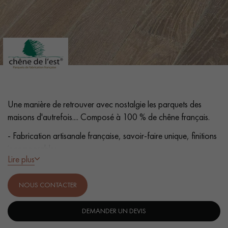
PARQUET VIEILLI
PARQUET FUMÉ
PARQUET LAMES LARGES XXL
PARQUET EN CHÊNE
ACCESSOIRES PARQUET
D'INTÉRIEUR
Une manière de retrouver avec nostalgie les parquets des
Nos conseillers sont disponibles au
maisons d'autrefois.... Composé à 100 % de chêne français.
0805 82 82 82
- Fabrication artisanale française, savoir-faire unique, finitions
incomparables
Lire plus
- Lames Largeur 190 cm
- Fumé, Oxydé, Huile cire naturelle
NOUS CONTACTER
VOUS AVEZ UN PROJET ?
- Chanfreins martelés des 4 côtés
Nos experts sont à votre disposition pour vous guider pas à
DEMANDER UN DEVIS
- Choix Rustic - petits nœuds fermés, sans aubier
pas dans le choix et la pose de votre parquet.