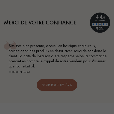
MERCI DE VOTRE CONFIANCE
ien presente, accueil en boutique chaleureux,
Conseil pa
n des produits en detail avec souci de satisfaire le
BEILE FRANC
date de livraison a ete respecte selon la commande
 compte le rappel de notre vendeur pour s'assurer
ait ok
iel
VOIR TOUS LES AVIS