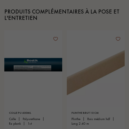
PRODUITS COMPLÉMENTAIRES À LA POSE ET
L'ENTRETIEN
COLLE PU 600ML
PLINTHE BRUT 10 CM
colle
polyurethane
plinthe
bois médium hdf
rz plank
1ct
long 2.40 m