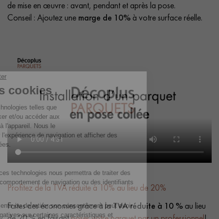
de mise en œuvre : avant, pendant et après la pose.
Conseil : Ajoutez une
marge de 10%
à votre surface réelle.
Profitez de la TVA réduite à 10% au lieu de 20%
Faites des économies grâce à la
TVA réduite à 10 %
au lieu
de 20 % en faisant
poser votre parquet par un professionnel
!