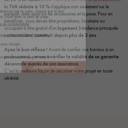
la
TVA réduite à 10 %
s'applique non seulement sur le
parquet, mais aussi sur les accessoires et la pose. Pour en
bénéficier, vous devez être propriétaire, locataire ou
occupant à titre gratuit d'un
logement
(résidence principale
ou secondaire)
construit depuis plus de 2 ans
.
Ayez le bon réflexe !
Avant de confier vos travaux à un
professionnel, pensez à
vérifier la validité de sa garantie
décennale auprès de son assurance.
C’est la meilleure façon de sécuriser votre projet en toute
sérénité.