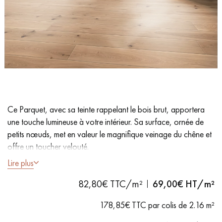
PARQUET VIEILLI
PARQUET FUMÉ
PARQUET LAMES LARGES XXL
PARQUET EN CHÊNE
ACCESSOIRES PARQUET
D'INTÉRIEUR
Nos conseillers sont disponibles au
Ce Parquet, avec sa teinte rappelant le bois brut, apportera
0805 82 82 82
une touche lumineuse à votre intérieur. Sa surface, ornée de
petits nœuds, met en valeur le magnifique veinage du chêne et
offre un toucher velouté.
Lire plus
- Lames Largeur M 15 cm
- Épaisseur 15 mm pose collée
82,80€ TTC/m²
69,00
€ HT/m²
VOUS AVEZ UN PROJET ?
- Aspect bois brut, Vernis invisible mat
- Brossé, Chanfreins des 4 côtés
178,85€ TTC par colis de 2.16 m²
Nos experts sont à votre disposition pour vous guider pas à
- Choix country - Nuances +/- importantes / nœuds sans
pas dans le choix et la pose de votre parquet.