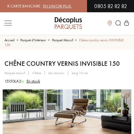
0805 82 82 82
 CARTE BANCAIRE.
EN SAVOIR PLUS
| PROFITEZ DE NOS PETITS PRIX 
Fermer
Accueil
Parquet d'Intérieur
Parquet Massif
Chêne country vernis INVISIBLE
150
LES RECHERCHES LES PLUS COURANTES
CHÊNE COUNTRY VERNIS INVISIBLE 150
parquet massif
chêne
les classics
larg 15 cm
PARQUET MASSIF
PARQUET CONTRECOLLÉ -
FLOTTANT
15150LA2
En stock
SOL PLAQUÉ BOIS VERITABLES
PARQUETS À MOTIFS
PARQUET EN BOIS EXOTIQUE
PARQUET VERNIS
PARQUET HUILÉ
PARQUET EN BOIS BRUT