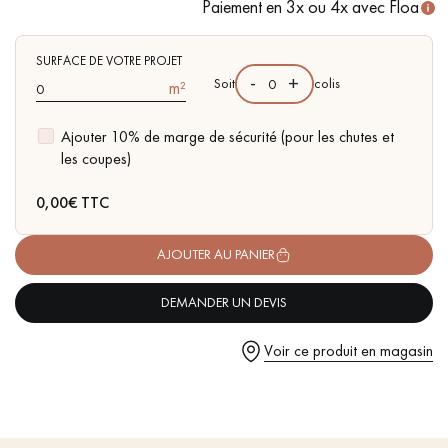
Paiement en 3x ou 4x avec Floa
limite de taille et quelques aubiers
SURFACE DE VOTRE PROJET
-
+
Soit
colis
m²
Ajouter 10% de marge de sécurité (pour les chutes et
Un expert Décoplus Parquets vous appelle
les coupes)
0,00
€ TTC
AJOUTER AU PANIER
Demandez un rendez-vous personnalisé
DEMANDER UN DEVIS
Voir ce produit en magasin
Obtenez un devis gratuit !