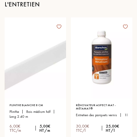
L'ENTRETIEN
PLINTHE BLANCHE 8 CM
RÉNOVATEUR ASPECT MAT -
MÉTAMAT®
plinthe
bois médium hdf
entretien des parquets vernis
1l
long 2.40 m
6,00€
5,00€
30,00€
25,00€
TTC/m
HT/m
TTC/l
HT/l