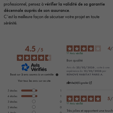
professionnel, pensez à
vérifier la validité de sa garantie
décennale auprès de son assurance.
C’est la meilleure façon de sécuriser votre projet en toute
sérénité.
4.5
4
/
/
5
Avis vérifié
Bon qualité
Avis du
23/02/2026
, suite à une
expérience du
13/02/2026
par
Basé sur
2
avis soumis à un contrôle
RENOVE HABITAT PARIS A.
Voir tous les avis sur ce site
Utile
(0)
Signaler
5
étoiles
1
4
étoiles
1
5
/
3
étoiles
0
Avis vérifié
2
étoiles
0
Très jolies et apportent une touch
1
étoile
0