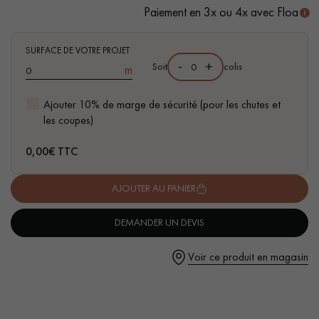
Paiement en 3x ou 4x avec Floa
SURFACE DE VOTRE PROJET
-
+
Soit
colis
m
Un expert Décoplus Parquets vous appelle
Ajouter 10% de marge de sécurité (pour les chutes et
les coupes)
0,00
€ TTC
AJOUTER AU PANIER
Demandez un rendez-vous personnalisé
DEMANDER UN DEVIS
Voir ce produit en magasin
Obtenez un devis gratuit !