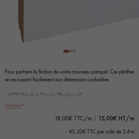
PARQUET VIEILLI
PARQUET FUMÉ
PARQUET LAMES LARGES XXL
PARQUET EN CHÊNE
ACCESSOIRES PARQUET
D'INTÉRIEUR
Nos conseillers sont disponibles au
Pour parfaire la finition de votre nouveau parquet. Ces plinthes
0805 82 82 82
se recoupent facilement aux dimensions souhaitées.
- MDF (Medium Density Fiberboard)
- Bord arrondi + 1 coté légèrement arrondi (3 mm)
Lire plus
- Fabrication Francaise
VOUS AVEZ UN PROJET ?
18,00€ TTC/m
15,00
€ HT/m
Nos experts sont à votre disposition pour vous guider pas à
43,20€ TTC par colis de 2.4 m
pas dans le choix et la pose de votre parquet.