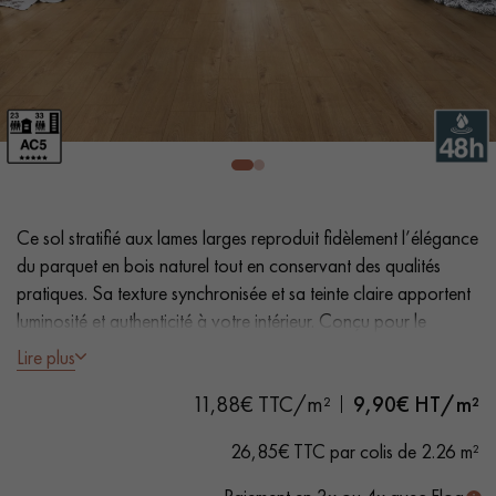
PARQUET VIEILLI
PARQUET FUMÉ
PARQUET LAMES LARGES XXL
PARQUET EN CHÊNE
ACCESSOIRES PARQUET
D'INTÉRIEUR
Nos conseillers sont disponibles au
Ce sol stratifié aux lames larges reproduit fidèlement l’élégance
0805 82 82 82
du parquet en bois naturel tout en conservant des qualités
pratiques. Sa texture synchronisée et sa teinte claire apportent
luminosité et authenticité à votre intérieur. Conçu pour le
passage intense, il est aussi adapté aux foyers avec animaux
Lire plus
de compagnie.
11,88€ TTC/m²
9,90
€ HT/m²
VOUS AVEZ UN PROJET ?
- Lames largeur XL 19,5 cm
26,85€ TTC par colis de 2.26 m²
- Aspect chêne naturel avec texture synchrone
Nos experts sont à votre disposition pour vous guider pas à
- Chanfreins sur les 4 côtés
pas dans le choix et la pose de votre parquet.