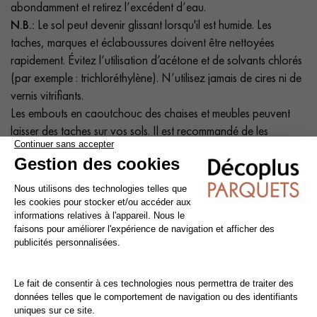
abondamment et retirez l’excédent d’eau.
N.B.:
Le sol peut devenir glissant lorsqu'il est humide. Les
taches, marques et éclaboussures doivent être nettoyées
rapidement. Évitez l’utilisation d’acétone et de solvants chlorés
(par exemple : trichloréthylène). N’utilisez jamais de cires ni de
vernis vitrifiants.
Les embouts en caoutchouc des chaises et meubles peuvent
laisser des taches sur vos sols. Il est recommandé de les
remplacer par des embouts en plastique ou d'y ajouter des
feutres.
Nettoyage et entretien des sols stratifiés
Le
sol stratifié
est particulièrement résistant aux rayures, et
quelques précautions simples
peuvent encore prolonger sa
durée de vie. Il est recommandé d'utiliser un aspirateur équipé
d'une brosse douce pour parquet ou des lingettes sèches.
Les taches tenaces peuvent être facilement éliminées avec un