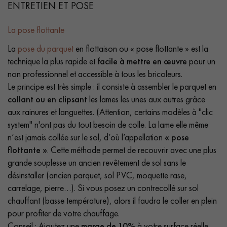
ENTRETIEN ET POSE
La pose flottante
La
pose du parquet
en flottaison ou « pose flottante » est la
technique la plus rapide et
facile à mettre en œuvre
pour un
non professionnel et accessible à tous les bricoleurs.
Le principe est très simple : il consiste à assembler le parquet en
collant ou en clipsant
les lames les unes aux autres grâce
aux rainures et languettes. (Attention, certains modèles à "clic
system" n'ont pas du tout besoin de colle. La lame elle même
n’est jamais collée sur le sol, d’où l’appellation
« pose
flottante »
. Cette méthode permet de recouvrir avec une plus
grande souplesse un ancien revêtement de sol sans le
désinstaller (ancien parquet, sol PVC, moquette rase,
carrelage, pierre…). Si vous posez un contrecollé sur sol
chauffant (basse température), alors il faudra le coller en plein
pour profiter de votre chauffage.
Conseil : Ajoutez une
marge de 10%
à votre surface réelle.