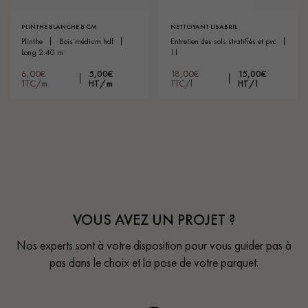
PLINTHE BLANCHE 8 CM
NETTOYANT LISABRIL
plinthe
bois médium hdf
entretien des sols stratifiés et pvc
long 2.40 m
1l
6,00€
5,00€
18,00€
15,00€
TTC/m
HT/m
TTC/l
HT/l
VOUS AVEZ UN PROJET ?
Nos experts sont à votre disposition pour vous guider pas à
pas dans le choix et la pose de votre parquet.