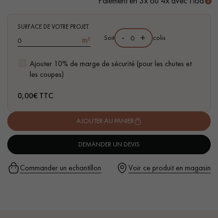
Paiement en 3x ou 4x avec Floa
- Adapté au passage intensif & animaux de compagnie
- Facilité de pose : Système click 2G
SURFACE DE VOTRE PROJET
- Résistance à l'eau : jusqu’à 48 h, idéal pour les petits
-
+
Soit
colis
m²
accidents du quotidien
Ajouter 10% de marge de sécurité (pour les chutes et
Un expert Décoplus Parquets vous appelle
les coupes)
0,00
€ TTC
AJOUTER AU PANIER
Demandez un rendez-vous personnalisé
DEMANDER UN DEVIS
Commander un echantillon
Voir ce produit en magasin
Obtenez un devis gratuit !