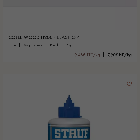
COLLE WOOD H200 - ELASTIC-P
colle
ms polymere
bostik
7kg
9,48€ TTC/kg
7,90€ HT/kg