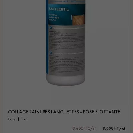
COLLAGE RAINURES LANGUETTES - POSE FLOTTANTE
colle
1ct
9,60€ TTC/ct
8,00€ HT/ct