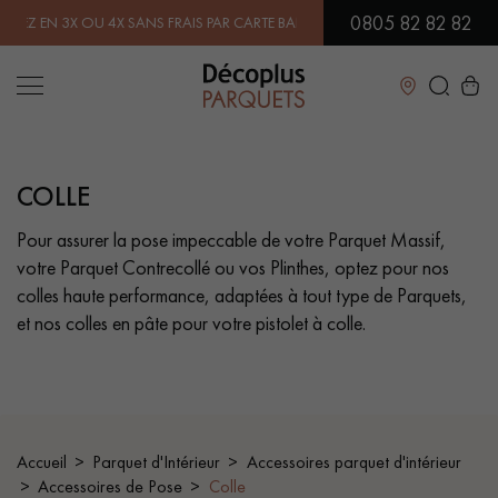
0805 82 82 82
 3X OU 4X SANS FRAIS PAR CARTE BANCAIRE.
EN SAVOIR PLUS
| PROFI
Fermer
COLLE
LES RECHERCHES LES PLUS COURANTES
Pour assurer la pose impeccable de votre Parquet Massif,
votre Parquet Contrecollé ou vos Plinthes, optez pour nos
PARQUET MASSIF
PARQUET CONTRECOLLÉ -
FLOTTANT
colles haute performance, adaptées à tout type de Parquets,
et nos colles en pâte pour votre pistolet à colle.
SOL PLAQUÉ BOIS VERITABLES
PARQUETS À MOTIFS
PARQUET EN BOIS EXOTIQUE
PARQUET VERNIS
PARQUET HUILÉ
PARQUET EN BOIS BRUT
Accueil
Parquet d'Intérieur
Accessoires parquet d'intérieur
Accessoires de Pose
Colle