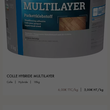
Un expert Décoplus Parquets vous appelle
Demandez un rendez-vous personnalisé
COLLE HYBRIDE MULTILAYER
colle
hybride
18kg
6,00€ TTC/kg
5,00€ HT/kg
Obtenez un devis gratuit !