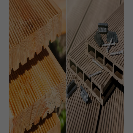
PARQUET VIEILLI
PARQUET FUMÉ
PARQUET LAMES LARGES XXL
PARQUET EN CHÊNE
ACCESSOIRES PARQUET
D'INTÉRIEUR
Nos conseillers sont disponibles au
0805 82 82 82
VOUS AVEZ UN PROJET ?
Nos experts sont à votre disposition pour vous guider pas à
pas dans le choix et la pose de votre parquet.