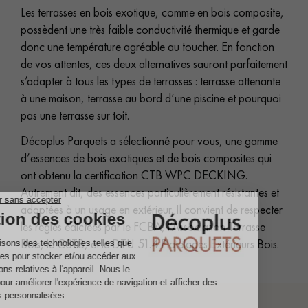
Les terrasses en bois exotique, comme en bois composite,
possèdent une très faible conductivité thermique et garde
donc une température agréable au toucher. En fonction
de vos attentes, ces deux alternatives sauront parfaitement
s’adapter à tous les types de terrasses : terrasse attenante
à une maison, terrasse au bord d’une piscine et pourquoi
pas une terrasse sur toit.
Décoplus Parquets a sélectionné pour vous, une gamme
d’essences de bois exotiques et de bois composites qui
ont obtenu la certification CTB WPC DECKING.
Autrement dit, des essences particulièrement résistantes et
adaptées à un usage en extérieur. Il convient de respecter
les règles édictées par le FCBA, l’Association Terrasse
Bois, le CSTB, et le DTU 51.4 Platelages Extérieurs Bois.