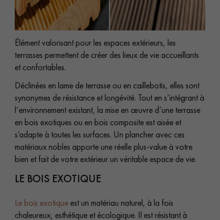
Élément valorisant pour les espaces extérieurs, les
terrasses permettent de créer des lieux de vie accueillants
et confortables.
Un expert Décoplus Parquets vous appelle
Déclinées en lame de terrasse ou en caillebotis, elles sont
synonymes de résistance et longévité. Tout en s’intégrant à
l’environnement existant, la mise en œuvre d’une terrasse
en bois exotiques ou en bois composite est aisée et
s’adapte à toutes les surfaces. Un plancher avec ces
Demandez un rendez-vous personnalisé
matériaux nobles apporte une réelle plus-value à votre
bien et fait de votre extérieur un véritable espace de vie.
LE BOIS EXOTIQUE
Le bois exotique
est un matériau naturel, à la fois
Obtenez un devis gratuit !
chaleureux, esthétique et écologique. Il est résistant à