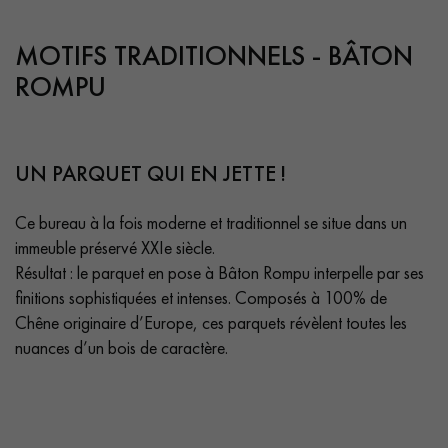
PARQUET VIEILLI
PARQUET FUMÉ
MOTIFS TRADITIONNELS - BÂTON
PARQUET LAMES LARGES XXL
PARQUET EN CHÊNE
ROMPU
ACCESSOIRES PARQUET
D'INTÉRIEUR
UN PARQUET QUI EN JETTE !
Nos conseillers sont disponibles au
Ce bureau à la fois moderne et traditionnel se situe dans un
0805 82 82 82
immeuble préservé XXIe siècle.
Résultat : le parquet en pose à Bâton Rompu interpelle par ses
finitions sophistiquées et intenses. Composés à 100% de
Chêne originaire d’Europe, ces parquets révèlent toutes les
nuances d’un bois de caractère.
VOUS AVEZ UN PROJET ?
Nos experts sont à votre disposition pour vous guider pas à
pas dans le choix et la pose de votre parquet.