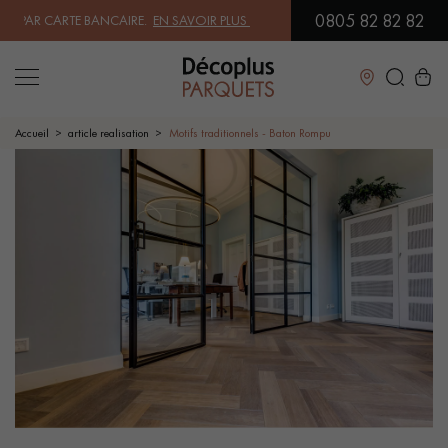
0805 82 82 82
PAR CARTE BANCAIRE.
EN SAVOIR PLUS
| PROFITEZ DE NOS PETITS PR
Fermer
Accueil
article realisation
Motifs traditionnels - Baton Rompu
LES RECHERCHES LES PLUS COURANTES
PARQUET MASSIF
PARQUET CONTRECOLLÉ -
FLOTTANT
SOL PLAQUÉ BOIS VERITABLES
PARQUETS À MOTIFS
PARQUET EN BOIS EXOTIQUE
PARQUET VERNIS
PARQUET HUILÉ
PARQUET EN BOIS BRUT