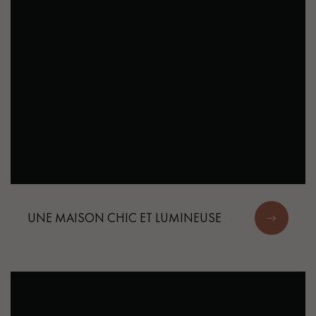
Un expert Décoplus Parquets vous appelle
Demandez un rendez-vous personnalisé
UNE MAISON CHIC ET LUMINEUSE
Obtenez un devis gratuit !