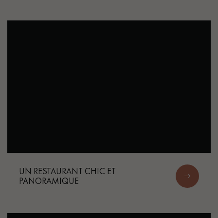
PARQUET VIEILLI
PARQUET FUMÉ
PARQUET LAMES LARGES XXL
PARQUET EN CHÊNE
ACCESSOIRES PARQUET
D'INTÉRIEUR
Nos conseillers sont disponibles au
0805 82 82 82
UN RESTAURANT CHIC ET
PANORAMIQUE
VOUS AVEZ UN PROJET ?
Nos experts sont à votre disposition pour vous guider pas à
pas dans le choix et la pose de votre parquet.