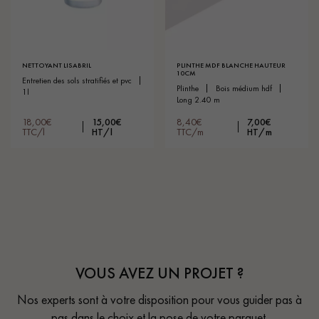
NETTOYANT LISABRIL
PLINTHE MDF BLANCHE HAUTEUR
10CM
entretien des sols stratifiés et pvc
plinthe
bois médium hdf
1l
long 2.40 m
18,00€
15,00€
8,40€
7,00€
TTC/l
HT/l
TTC/m
HT/m
VOUS AVEZ UN PROJET ?
Nos experts sont à votre disposition pour vous guider pas à
pas dans le choix et la pose de votre parquet.