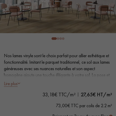
PARQUET VIEILLI
PARQUET FUMÉ
PARQUET LAMES LARGES XXL
PARQUET EN CHÊNE
ACCESSOIRES PARQUET
D'INTÉRIEUR
Nos conseillers sont disponibles au
Nos lames vinyle sont le choix parfait pour allier esthétique et
0805 82 82 82
fonctionnalité. Imitant le parquet traditionnel, ce sol aux lames
généreuses avec ses nuances naturelles et son aspect
homogène ajoute une touche élégante à votre sol. La pose et
l'entretien faciles en font une solution pratique.
Lire plus
- Lames Largeur XL 18 cm
33,18€ TTC/m²
27,65
€ HT/m²
VOUS AVEZ UN PROJET ?
- Aspect chêne naturel
- Chanfreins des 4 côtés
73,00€ TTC par colis de 2.2 m²
Nos experts sont à votre disposition pour vous guider pas à
- Adapté aux passages fréquents
pas dans le choix et la pose de votre parquet.