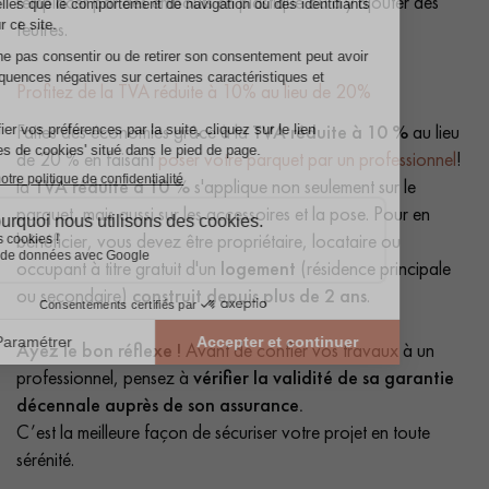
remplacer par des embouts en plastique ou d'y ajouter des
feutres.
Profitez de la TVA réduite à 10% au lieu de 20%
Faites des économies grâce à la
TVA réduite à 10 %
au lieu
de 20 % en faisant
poser votre parquet par un professionnel
!
la
TVA réduite à 10 %
s'applique non seulement sur le
parquet, mais aussi sur les accessoires et la pose. Pour en
bénéficier, vous devez être propriétaire, locataire ou
occupant à titre gratuit d'un
logement
(résidence principale
ou secondaire)
construit depuis plus de 2 ans
.
Ayez le bon réflexe !
Avant de confier vos travaux à un
professionnel, pensez à
vérifier la validité de sa garantie
décennale auprès de son assurance.
C’est la meilleure façon de sécuriser votre projet en toute
sérénité.