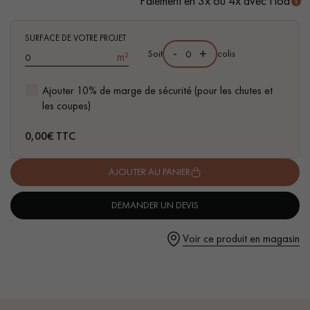
Paiement en 3x ou 4x avec Floa
- Compatible pièces d'eau
- Facilité de pose : système Clic vertical
SURFACE DE VOTRE PROJET
-
+
Soit
colis
m²
Ajouter 10% de marge de sécurité (pour les chutes et
Un expert Décoplus Parquets vous appelle
les coupes)
0,00
€ TTC
AJOUTER AU PANIER
Demandez un rendez-vous personnalisé
DEMANDER UN DEVIS
Voir ce produit en magasin
Obtenez un devis gratuit !