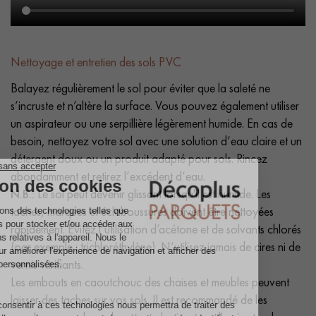
Nettoyage et entretien des sols PVC
Balayez régulièrement le sol pour éviter que la saleté ne
s’incruste et n’altère la surface. Vous pouvez également utiliser
un aspirateur ou une serpillière légèrement humide. En cas de
besoin, nettoyez votre sol avec une solution d’eau claire et un
détergent doux ou un produit adapté pour sols. Rincez
abondamment et retirez l’excédent d’eau.
N.B.:
Le sol peut devenir glissant lorsqu'il est humide. Les
taches, marques et éclaboussures doivent être nettoyées
rapidement. Évitez l’utilisation d’acétone et de solvants chlorés
(par exemple : trichloréthylène). N’utilisez jamais de cires ni de
vernis vitrifiants.
Les embouts en caoutchouc des chaises et meubles peuvent
laisser des taches sur vos sols. Il est recommandé de les