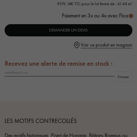
- Vielli par oxydation, Vernis mat à base d'eau
9179,14€ TTC pour le lot fermé de : 61.44 m²
- Scié, Effet de surface 3D, Chanfreins vieillis à la main des 4
Paiement en 3x ou 4x avec Floa
côtés
- Choix Authentic - nœuds, gerces, fissures colmatées, aubiers
DEMANDER UN DEVIS
- Disponible dans d'autres formats
Un expert Décoplus Parquets vous appelle
1er arrivé ! - 1er servi !
Voir ce produit en magasin
vendu en Lot - Quantité indivisible, vendu dans sa
globalité / Disponible de suite.
Recevez une alerte de remise en stock :
Envoyer
Demandez un rendez-vous personnalisé
LES MOTIFS CONTRECOLLÉS
Obtenez un devis gratuit !
Des motifs historiques, Point de Hongrie, Bâtons Rompus ou