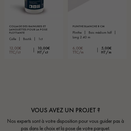
COLLAGE DES RAINURES ET
PLINTHE BLANCHE 8 CM
LANGUETTES POUR LA POSE
plinthe
bois médium hdf
FLOTTANTE
long 2.40 m
colle
bostik
1ct
12,00€
10,00€
6,00€
5,00€
TTC/ct
HT/ct
TTC/m
HT/m
VOUS AVEZ UN PROJET ?
Nos experts sont à votre disposition pour vous guider pas à
pas dans le choix et la pose de votre parquet.