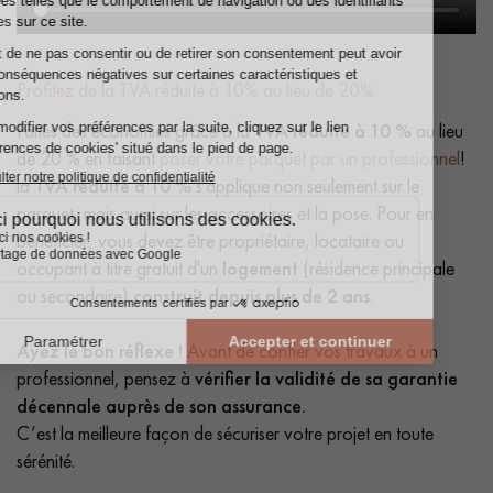
Profitez de la TVA réduite à 10% au lieu de 20%
Faites des économies grâce à la
TVA réduite à 10 %
au lieu
de 20 % en faisant
poser votre parquet par un professionnel
!
la
TVA réduite à 10 %
s'applique non seulement sur le
parquet, mais aussi sur les accessoires et la pose. Pour en
bénéficier, vous devez être propriétaire, locataire ou
occupant à titre gratuit d'un
logement
(résidence principale
ou secondaire)
construit depuis plus de 2 ans
.
Ayez le bon réflexe !
Avant de confier vos travaux à un
professionnel, pensez à
vérifier la validité de sa garantie
décennale auprès de son assurance.
C’est la meilleure façon de sécuriser votre projet en toute
sérénité.