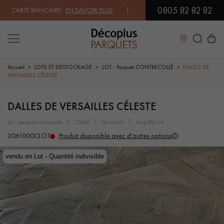
0805 82 82 82
CARTE BANCAIRE.
EN SAVOIR PLUS
| PROFITEZ DE NOS PETITS PRIX .
J
Fermer
Accueil
LOTS ET DESTOCKAGE
LOT - Parquet CONTRECOLLÉ
DALLES DE
VERSAILLES CÉLESTE
LES RECHERCHES LES PLUS COURANTES
DALLES DE VERSAILLES CÉLESTE
lot - parquet contrecollé
chêne
les motifs
larg 80 cm
PARQUET MASSIF
PARQUET CONTRECOLLÉ -
FLOTTANT
2061000CLOT
Produit disponible avec d'autres options
SOL PLAQUÉ BOIS VERITABLES
PARQUETS À MOTIFS
vendu en Lot - Quantité indivisible
vendu en Lot - Quantité indivisible
Rupture de stock
PARQUET EN BOIS EXOTIQUE
PARQUET VERNIS
PARQUET HUILÉ
PARQUET EN BOIS BRUT