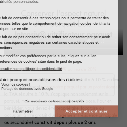
Profitez de la TVA réduite à 10% au lieu de 20%
Faites des économies grâce à la
TVA réduite à 10 %
au lieu
de 20 % en faisant
poser votre parquet par un professionnel
!
la
TVA réduite à 10 %
s'applique non seulement sur le
parquet, mais aussi sur les accessoires et la pose. Pour en
bénéficier, vous devez être propriétaire, locataire ou
occupant à titre gratuit d'un
logement
(résidence principale
ou secondaire)
construit depuis plus de 2 ans
.