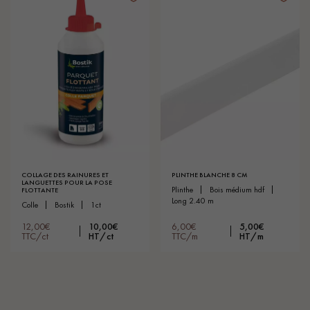
COLLAGE DES RAINURES ET
PLINTHE BLANCHE 8 CM
LANGUETTES POUR LA POSE
plinthe
bois médium hdf
FLOTTANTE
long 2.40 m
colle
bostik
1ct
12,00€
10,00€
6,00€
5,00€
TTC/ct
HT/ct
TTC/m
HT/m