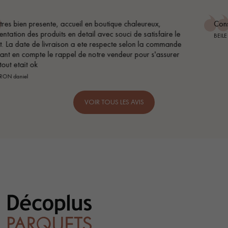
Conseil parfait, échanges fluides. Je recommande totalemen
e
BEILE FRANCK
de
r
VOIR TOUS LES AVIS