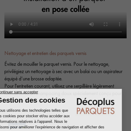
Nettoyage et entretien des parquets vernis
Évitez de mouiller le parquet vernis. Pour le nettoyage,
privilégiez un nettoyage à sec avec un balai ou un aspirateur
équipé d’une brosse adaptée.
Pour l'entretien courant, utilisez une serpillière légèrement
humide avec un shampooing doux spécialement conçu pour
les parquets vitrifiés.