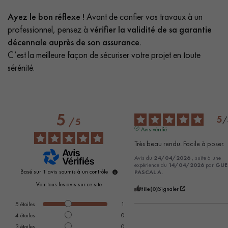
Ayez le bon réflexe !
Avant de confier vos travaux à un
professionnel, pensez à
vérifier la validité de sa garantie
décennale auprès de son assurance.
C’est la meilleure façon de sécuriser votre projet en toute
sérénité.
5
5
/
/
5
Avis vérifié
Très beau rendu. Facile à poser.
Avis du
24/04/2026
, suite à une
expérience du
14/04/2026
par
GUE
Basé sur
1
avis soumis à un contrôle
PASCAL A.
Voir tous les avis sur ce site
Utile
(0)
Signaler
5
étoiles
1
4
étoiles
0
3
étoiles
0