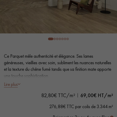
PARQUET VIEILLI
PARQUET FUMÉ
PARQUET LAMES LARGES XXL
PARQUET EN CHÊNE
ACCESSOIRES PARQUET
D'INTÉRIEUR
Nos conseillers sont disponibles au
Ce Parquet mêle authenticité et élégance. Ses lames
0805 82 82 82
généreuses, vieillies avec soin, subliment les nuances naturelles
et la texture du chêne fumé tandis que sa finition mate apporte
une touche sophistication.
Lire plus
- Lames largeur XL 19 cm
82,80€ TTC/m²
69,00
€ HT/m²
- Fumé, Vernis mat
VOUS AVEZ UN PROJET ?
- Brossé, Chanfreins martelés des 2 côtés
276,88€ TTC par colis de 3.344 m²
- Choix Authentic - Nœuds, gerces, fissures colmatées,
Nos experts sont à votre disposition pour vous guider pas à
aubiers
pas dans le choix et la pose de votre parquet.