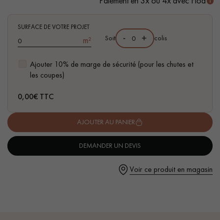
Paiement en 3x ou 4x avec Floa
- Disponible dans d'autres formats
SURFACE DE VOTRE PROJET
-
+
Soit
colis
m²
Ajouter 10% de marge de sécurité (pour les chutes et
Un expert Décoplus Parquets vous appelle
les coupes)
0,00
€ TTC
AJOUTER AU PANIER
Demandez un rendez-vous personnalisé
DEMANDER UN DEVIS
Voir ce produit en magasin
Obtenez un devis gratuit !