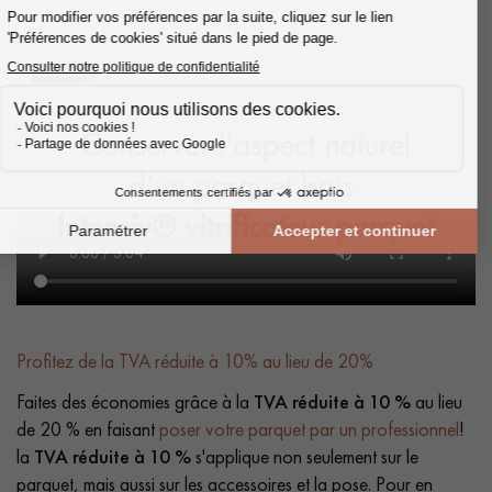
Profitez de la TVA réduite à 10% au lieu de 20%
Faites des économies grâce à la
TVA réduite à 10 %
au lieu
de 20 % en faisant
poser votre parquet par un professionnel
!
la
TVA réduite à 10 %
s'applique non seulement sur le
parquet, mais aussi sur les accessoires et la pose. Pour en