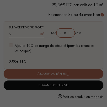
traces d'aubiers
99,36€ TTC par colis de 1.2 m²
- Disponible dans d'autres formats coordonnés
Paiement en 3x ou 4x avec Floa
SURFACE DE VOTRE PROJET
-
+
Soit
colis
Un expert Décoplus Parquets vous appelle
m²
Ajouter 10% de marge de sécurité (pour les chutes et
les coupes)
0,00
€ TTC
Demandez un rendez-vous personnalisé
AJOUTER AU PANIER
DEMANDER UN DEVIS
Voir ce produit en magasin
Obtenez un devis gratuit !