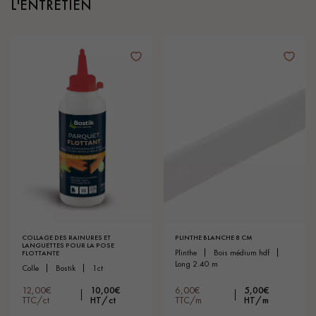
L'ENTRETIEN
COLLAGE DES RAINURES ET
PLINTHE BLANCHE 8 CM
LANGUETTES POUR LA POSE
plinthe
bois médium hdf
FLOTTANTE
long 2.40 m
colle
bostik
1ct
12,00€
10,00€
6,00€
5,00€
TTC/ct
HT/ct
TTC/m
HT/m