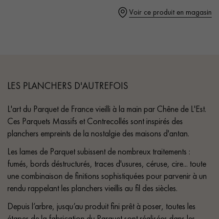
- Choix Rustic - petits nœuds fermés, sans aubier
Voir ce produit en magasin
- Parquet certifié PEFC & Parquet de France
Un expert Décoplus Parquets vous appelle
LES PLANCHERS D'AUTREFOIS
L'art du Parquet de France vieilli à la main par Chêne de L'Est.
Ces Parquets Massifs et Contrecollés sont inspirés des
planchers empreints de la nostalgie des maisons d'antan.
Demandez un rendez-vous personnalisé
Les lames de Parquet subissent de nombreux traitements :
fumés, bords déstructurés, traces d'usures, céruse, cire... toute
une combinaison de finitions sophistiquées pour parvenir à un
rendu rappelant les planchers vieillis au fil des siècles.
Obtenez un devis gratuit !
Depuis l’arbre, jusqu’au produit fini prêt à poser, toutes les
étapes de la fabrication du Parquet sont réalisées dans les