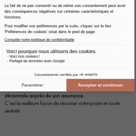
Profitez de la TVA réduite à 10% au lieu de 20%
Faites des économies grâce à la
TVA réduite à 10 %
au lieu
de 20 % en faisant
poser votre parquet par un professionnel
!
la
TVA réduite à 10 %
s'applique non seulement sur le
parquet, mais aussi sur les accessoires et la pose. Pour en
bénéficier, vous devez être propriétaire, locataire ou
occupant à titre gratuit d'un
logement
(résidence principale
ou secondaire)
construit depuis plus de 2 ans
.
Ayez le bon réflexe !
Avant de confier vos travaux à un
professionnel, pensez à
vérifier la validité de sa garantie
décennale auprès de son assurance.
C’est la meilleure façon de sécuriser votre projet en toute
sérénité.