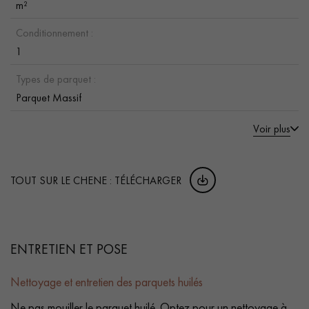
m²
Conditionnement :
1
Types de parquet :
Parquet Massif
Voir plus
TOUT SUR LE CHENE : TÉLÉCHARGER
ENTRETIEN ET POSE
Nettoyage et entretien des parquets huilés
Ne pas mouiller le parquet huilé. Optez pour un nettoyage à