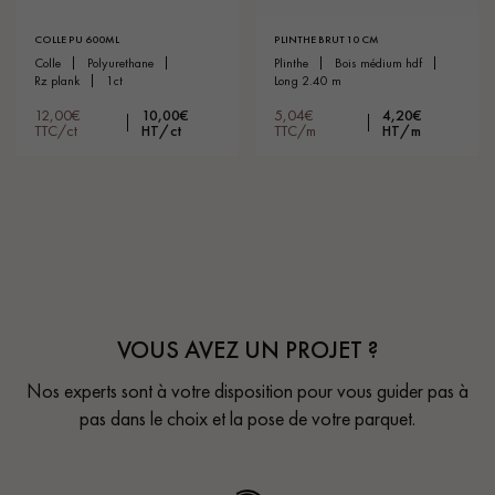
COLLE PU 600ML
PLINTHE BRUT 10 CM
colle
polyurethane
plinthe
bois médium hdf
rz plank
1ct
long 2.40 m
12,00€
10,00€
5,04€
4,20€
TTC/ct
HT/ct
TTC/m
HT/m
VOUS AVEZ UN PROJET ?
Nos experts sont à votre disposition pour vous guider pas à
pas dans le choix et la pose de votre parquet.