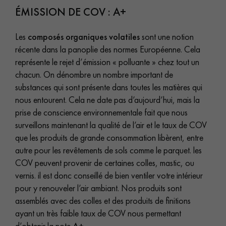
ÉMISSION DE COV : A+
Les
composés organiques volatiles
sont une notion
récente dans la panoplie des normes Européenne. Cela
représente le rejet d’émission « polluante » chez tout un
Un expert Décoplus Parquets vous appelle
chacun. On dénombre un nombre important de
substances qui sont présente dans toutes les matières qui
nous entourent. Cela ne date pas d’aujourd’hui, mais la
prise de conscience environnementale fait que nous
surveillons maintenant la qualité de l’air et le taux de COV
que les produits de grande consommation libèrent, entre
Demandez un rendez-vous personnalisé
autre pour les revêtements de sols comme le parquet. les
COV peuvent provenir de certaines colles, mastic, ou
vernis. il est donc conseillé de bien ventiler votre intérieur
pour y renouveler l’air ambiant. Nos produits sont
assemblés avec des colles et des produits de finitions
Obtenez un devis gratuit !
ayant un très faible taux de COV nous permettant
d’obtenir la note
A+