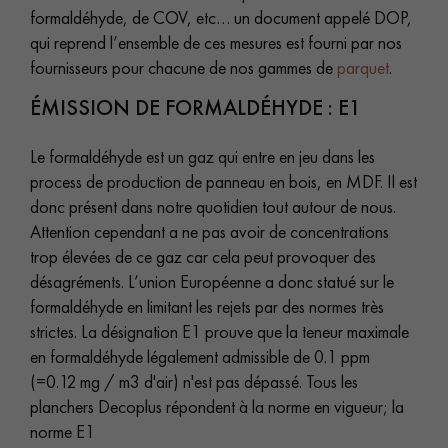
PARQUET VIEILLI
PARQUET FUMÉ
formaldéhyde, de COV, etc… un document appelé DOP,
qui reprend l’ensemble de ces mesures est fourni par nos
PARQUET LAMES LARGES XXL
PARQUET EN CHÊNE
fournisseurs pour chacune de nos gammes de
parquet
.
ÉMISSION DE FORMALDÉHYDE : E1
ACCESSOIRES PARQUET
D'INTÉRIEUR
Le formaldéhyde est un gaz qui entre en jeu dans les
process de production de panneau en bois, en MDF. Il est
donc présent dans notre quotidien tout autour de nous.
Nos conseillers sont disponibles au
Attention cependant a ne pas avoir de concentrations
0805 82 82 82
trop élevées de ce gaz car cela peut provoquer des
désagréments. L’union Européenne a donc statué sur le
formaldéhyde en limitant les rejets par des normes très
strictes. La désignation E1 prouve que la teneur maximale
en formaldéhyde légalement admissible de 0.1 ppm
VOUS AVEZ UN PROJET ?
(=0.12 mg / m3 d'air) n'est pas dépassé. Tous les
planchers Decoplus répondent à la norme en vigueur; la
Nos experts sont à votre disposition pour vous guider pas à
norme E1
pas dans le choix et la pose de votre parquet.