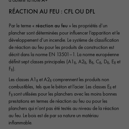
RÉACTION AU FEU : CFL OU DFL
Par le terme «
réaction au feu
» les propriétés d’un
plancher sont déterminées pour influencer l’apparition et le
développement d’un incendie. Le système de classification
de réaction au feu pour les produits de construction est
décrit dans la norme EN 13501–1. La norme européenne
définit sept classes principales (A1
, A2
, B
, C
, D
, E
et
fl
fl
fl
fl
fl
fl
F
).
fl
Les classes A1
et A2
comprennent les produits non
fl
fl
combustibles, tels que le béton et l’acier. Les classes E
et
fl
F
sont utilisées pour les planchers avec les moins bonnes
fl
prestations en termes de réaction au feu ou pour les
planchers qui n’ont pas été testés au niveau de la réaction
au feu. Le bois est de par sa nature un matériau
inflammable.