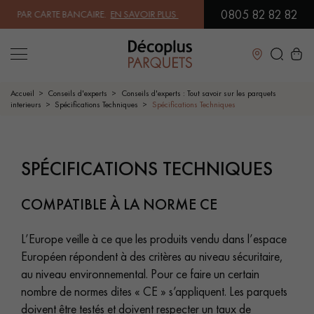
0805 82 82 82
 PAR CARTE BANCAIRE.
EN SAVOIR PLUS
| PROFITEZ DE NOS PETITS PR
Fermer
Accueil
Conseils d'experts
Conseils d'experts : Tout savoir sur les parquets
interieurs
Spécifications Techniques
Spécifications Techniques
LES RECHERCHES LES PLUS COURANTES
SPÉCIFICATIONS TECHNIQUES
PARQUET MASSIF
PARQUET CONTRECOLLÉ -
FLOTTANT
COMPATIBLE À LA NORME CE
SOL PLAQUÉ BOIS VERITABLES
PARQUETS À MOTIFS
L’Europe veille à ce que les produits vendu dans l’espace
PARQUET EN BOIS EXOTIQUE
PARQUET VERNIS
Européen répondent à des critères au niveau sécuritaire,
au niveau environnemental. Pour ce faire un certain
PARQUET HUILÉ
PARQUET EN BOIS BRUT
nombre de normes dites « CE » s’appliquent. Les parquets
doivent être testés et doivent respecter un taux de