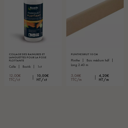
COLLAGE DES RAINURES ET
PLINTHE BRUT 10 CM
LANGUETTES POUR LA POSE
plinthe
bois médium hdf
FLOTTANTE
long 2.40 m
colle
bostik
1ct
12,00€
10,00€
5,04€
4,20€
TTC/ct
HT/ct
TTC/m
HT/m