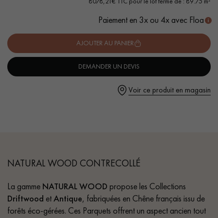
8078,21€ TTC pour le lot fermé de : 89.75 m²
- Couche d'usure de 4 mm, équivalente à un parquet massif
Paiement en 3x ou 4x avec Floa
AJOUTER AU PANIER
DEMANDER UN DEVIS
Un expert Décoplus Parquets vous appelle
Voir ce produit en magasin
Demandez un rendez-vous personnalisé
NATURAL WOOD CONTRECOLLÉ
La gamme
NATURAL WOOD
propose les Collections
Driftwood
et
Antique
, fabriquées en Chêne français issu de
Obtenez un devis gratuit !
forêts éco-gérées. Ces Parquets offrent un aspect ancien tout