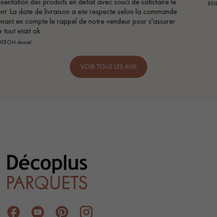
 le
BEILE FRANCK
ande
rer
VOIR TOUS LES AVIS