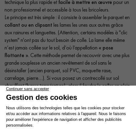
technique la plus rapide et
facile à mettre en œuvre
pour un
non professionnel et accessible à tous les bricoleurs.
Le principe est très simple : il consiste à assembler le parquet en
collant ou en clipsant
les lames les unes aux autres grâce
aux rainures et languettes. (Attention, certains modèles à "clic
system" n'ont pas du tout besoin de colle. La lame elle même
n’est jamais collée sur le sol, d’où l’appellation
« pose
flottante »
. Cette méthode permet de recouvrir avec une plus
grande souplesse un ancien revêtement de sol sans le
désinstaller (ancien parquet, sol PVC, moquette rase,
carrelage, pierre…). Si vous posez un contrecollé sur sol
chauffant (basse température), alors il faudra le coller en plein
pour profiter de votre chauffage.
Conseil : Ajoutez une
marge de 10%
à votre surface réelle.