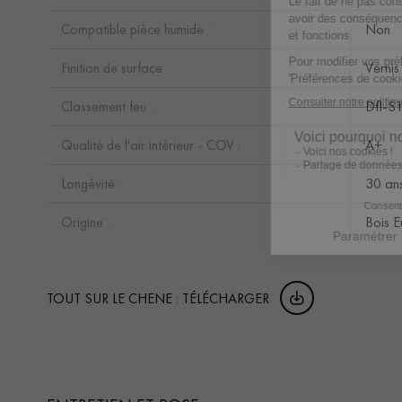
Compatible pièce humide :
Non
Finition de surface :
Vernis
Classement feu :
Dfl-S
Qualité de l'air intérieur - COV :
A+
Longévité :
30 an
Origine :
Bois 
TOUT SUR LE CHENE : TÉLÉCHARGER