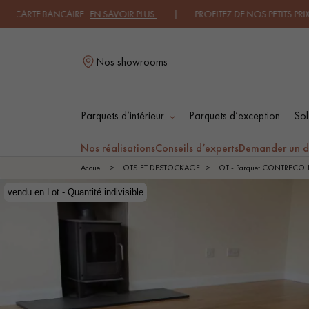
TE BANCAIRE.
EN SAVOIR PLUS
| PROFITEZ DE NOS PETITS PRIX .
JE D
Nos showrooms
Parquets d’intérieur
Parquets d’exception
Sol
L
Nos réalisations
Conseils d’experts
Demander un d
Accueil
LOTS ET DESTOCKAGE
LOT - Parquet CONTRECOL
vendu en Lot - Quantité indivisible
vendu en Lot - Quantité indivisible
Rupture de stock
PARQUET MASSIF
PARQUET
CONTRECOLLÉ -
FLOTTANT
PARQUET HUILÉ
PARQUET EN BOIS
BRUT