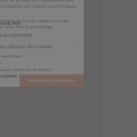
 rendu Mat
1
s
Européens