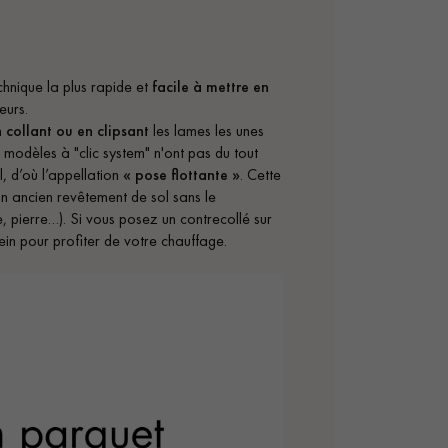
chnique la plus rapide et
facile à mettre en
eurs.
n
collant ou en clipsant
les lames les unes
s modèles à "clic system" n'ont pas du tout
l, d’où l’appellation
« pose flottante »
. Cette
n ancien revêtement de sol sans le
, pierre…). Si vous posez un contrecollé sur
lein pour profiter de votre chauffage.