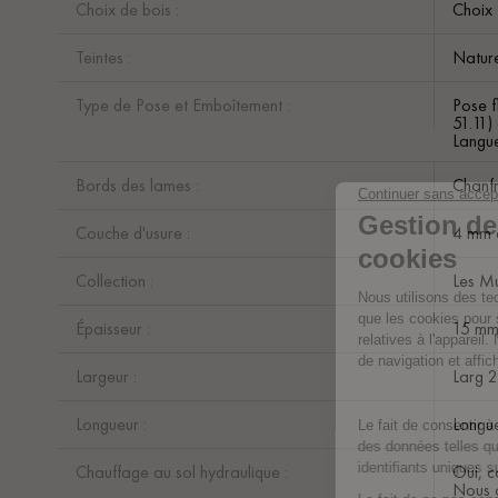
Choix de bois :
Choix
Teintes :
Nature
Type de Pose et Emboîtement :
Pose f
51.11)
Langue
Bords des lames :
Chanfr
Couche d'usure :
4 mm 
Collection :
Les Mu
Épaisseur :
15 m
Largeur :
Larg 
Longueur :
Longue
Chauffage au sol hydraulique :
Oui, c
Nous c