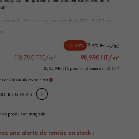
e élégance intemporelle et une douceur tactile tout en le
ant.
 largeur XL 20 cm - Longueurs variables 600 - 2 400 cm
s mat
s
reins des 4 côtés
 Sélection - rendu homogène, rares nœuds < 10 mm et
-23,26%
129,00€ HT/m²
d'aubiers
e d'usure de 4 mm, équivalente à un parquet massif
118,79€ TTC/m²
98,99
€ HT/m²
vé ! - 1er servi !
2565,94€ TTC pour le lot fermé de : 21.6 m²
n Lot - Quantité indivisible, vendu dans sa globalité /
ble de suite.
t en 3x ou 4x avec Floa
DER UN DEVIS
 de votre parquet.
r ce produit en magasin
ez une alerte de remise en stock :