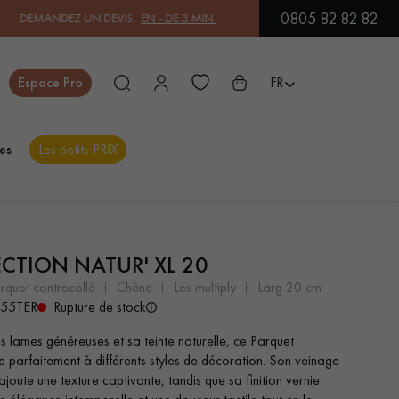
0805 82 82 82
EZ UN DEVIS.
EN - DE 3 MIN
| PAYEZ EN 3X OU 4X SANS FRAIS PA
Fermer
Espace Pro
FR
es
Les petits PRIX
ES
ECTION NATUR' XL 20
PARQUET EN BOIS
PARQUET VERNIS
EXOTIQUE
arquet contrecollé
chêne
les multiply
larg 20 cm
555TER
Rupture de stock
s lames généreuses et sa teinte naturelle, ce Parquet
PARQUET LAMES
PARQUET EN CHÊNE
e parfaitement à différents styles de décoration. Son veinage
LARGES XXL
ajoute une texture captivante, tandis que sa finition vernie