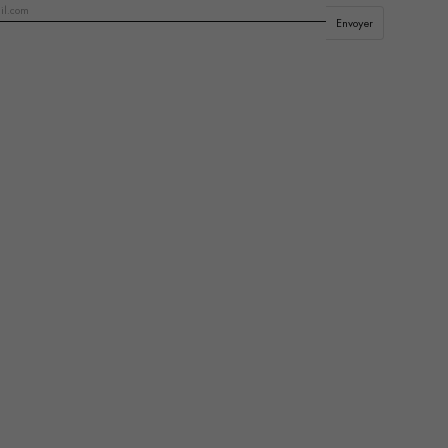
Obtenez un devis gratuit !
Envoyer