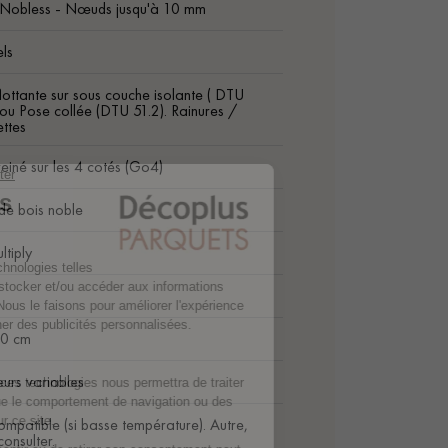
 Nobless - Nœuds jusqu'à 10 mm
ls
lottante sur sous couche isolante ( DTU
 ou Pose collée (DTU 51.2). Rainures /
ttes
einé sur les 4 cotés (Go4)
de bois noble
ltiply
m
20 cm
urs variables
ompatible (si basse température). Autre,
onsulter.