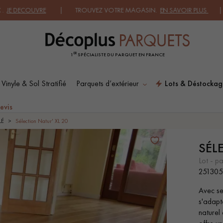
ECOUVRE
| TROUVEZ VOTRE MAGASIN.
EN SAVOIR PLUS
| DEMAND
ER
1
SPÉCIALISTE DU PARQUET EN FRANCE
 Vinyle & Sol Stratifié
Parquets d’extérieur
Lots & Déstockag
ES RECHERCHES LES PLUS COURANT
evis
LÉ
Sélection Natur' XL 20
SÉL
SOL PLAQUÉ BOIS
PARQUETS À MOTIFS
VERITABLES
lot - p
25130
Avec se
PARQUET VIEILLI
PARQUET FUMÉ
s'adapt
naturel 