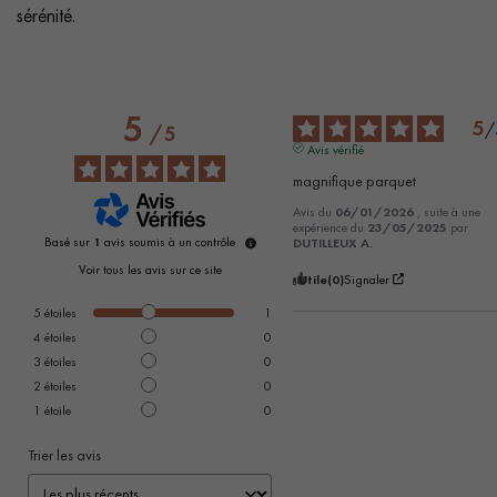
sérénité.
5
5
/
/
5
Avis vérifié
magnifique parquet
Avis du
06/01/2026
, suite à une
expérience du
23/05/2025
par
Basé sur
1
avis soumis à un contrôle
DUTILLEUX A.
Voir tous les avis sur ce site
Utile
(0)
Signaler
5
étoiles
1
4
étoiles
0
3
étoiles
0
2
étoiles
0
1
étoile
0
Trier les avis