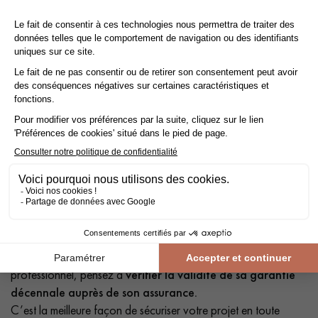
Profitez de la TVA réduite à 10% au lieu de 20%
Faites des économies grâce à la
TVA réduite à 10 %
au lieu
de 20 % en faisant
poser votre parquet par un professionnel
!
la
TVA réduite à 10 %
s'applique non seulement sur le
parquet, mais aussi sur les accessoires et la pose. Pour en
bénéficier, vous devez être propriétaire, locataire ou
occupant à titre gratuit d'un
logement
(résidence principale
ou secondaire)
construit depuis plus de 2 ans
.
Ayez le bon réflexe !
Avant de confier vos travaux à un
professionnel, pensez à
vérifier la validité de sa garantie
décennale auprès de son assurance.
C’est la meilleure façon de sécuriser votre projet en toute