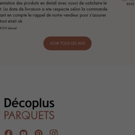
 le
BEILE FRANCK
nde
er
VOIR TOUS LES AVIS