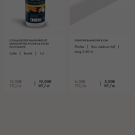
COLLAGE DES RAINURES ET
PLINTHE BLANCHE 8 CM
LANGUETTES POUR LA POSE
plinthe
bois médium hdf
FLOTTANTE
long 2.40 m
colle
bostik
1ct
12,00€
10,00€
6,00€
5,00€
TTC/ct
HT/ct
TTC/m
HT/m