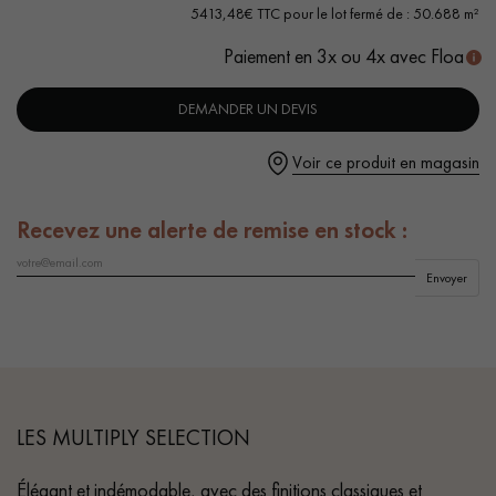
traces d'aubiers
5413,48€ TTC pour le lot fermé de : 50.688 m²
- Couche d'usure de 4 mm, équivalente à un parquet massif
Paiement en 3x ou 4x avec Floa
DEMANDER UN DEVIS
Un expert Décoplus Parquets vous appelle
Voir ce produit en magasin
Recevez une alerte de remise en stock :
Envoyer
Demandez un rendez-vous personnalisé
LES MULTIPLY SELECTION
Obtenez un devis gratuit !
Élégant et indémodable, avec des finitions classiques et