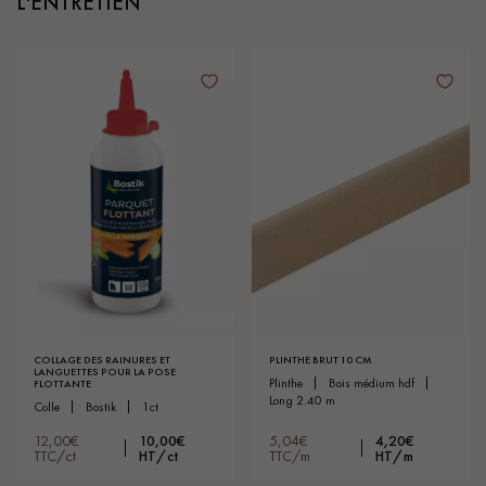
L'ENTRETIEN
COLLAGE DES RAINURES ET
PLINTHE BRUT 10 CM
LANGUETTES POUR LA POSE
plinthe
bois médium hdf
FLOTTANTE
long 2.40 m
colle
bostik
1ct
12,00€
10,00€
5,04€
4,20€
TTC/ct
HT/ct
TTC/m
HT/m