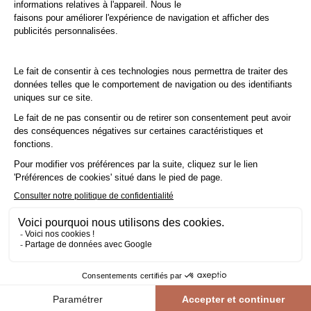
pour profiter de votre chauffage.
Conseil : Ajoutez une
marge de 10%
à votre surface réelle.
Profitez de la TVA réduite à 10% au lieu de 20%
Faites des économies grâce à la
TVA réduite à 10 %
au lieu
de 20 % en faisant
poser votre parquet par un professionnel
!
la
TVA réduite à 10 %
s'applique non seulement sur le
parquet, mais aussi sur les accessoires et la pose. Pour en