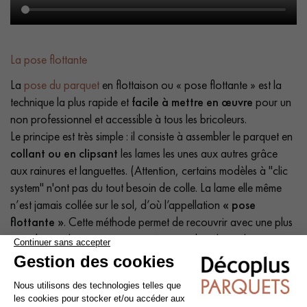
La pose flottante
La
pose du parquet
en flottaison ou « pose flottante » est la
technique la plus rapide et
facile à mettre en œuvre
pour un
non professionnel et accessible à tous les bricoleurs.
Le principe est très simple : il consiste à assembler le parquet en
collant ou en clipsant
les lames les unes aux autres grâce
aux rainures et languettes. (Attention, certains modèles à "clic
system" n'ont pas du tout besoin de colle. La lame elle même
n’est jamais collée sur le sol, d’où l’appellation
« pose
flottante »
. Cette méthode permet de recouvrir avec une plus
grande souplesse un ancien revêtement de sol sans le
désinstaller (ancien parquet, sol PVC, moquette rase,
carrelage, pierre…). Si vous posez un contrecollé sur sol
chauffant (basse température), alors il faudra le coller en plein