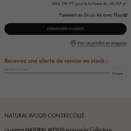
- Vieilli à la main, Chanfreins des 2 côtés
6184,17€ TTC pour le lot fermé de : 68.707 m²
- Choix Bohème+ - quelques nœuds fermés sans aubiers
Paiement en 3x ou 4x avec Floa
- Couche d'usure de 4 mm, équivalente à un parquet massif
DEMANDER UN DEVIS
Un expert Décoplus Parquets vous appelle
Voir ce produit en magasin
Recevez une alerte de remise en stock :
Envoyer
Demandez un rendez-vous personnalisé
NATURAL WOOD CONTRECOLLÉ
Obtenez un devis gratuit !
La gamme
NATURAL WOOD
propose les Collections