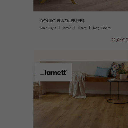
DOURO BLACK PEPPER
lame vinyle
lamett
douro
long 1.22 m
28,86€ 