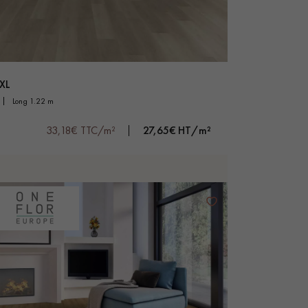
XL
long 1.22 m
33,18€ TTC/m²
27,65€ HT/m²