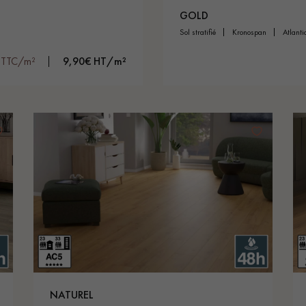
GOLD
sol stratifié
kronospan
atlant
 TTC/m²
9,90€ HT/m²
NATUREL