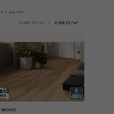
ic 8
long 1.28 m
11,88€ TTC/m²
9,90€ HT/m²
BRONZE