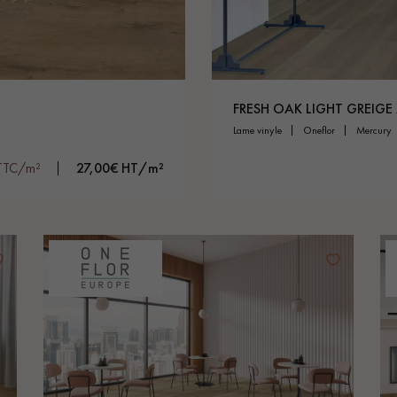
FRESH OAK LIGHT GREIGE 
lame vinyle
oneflor
mercury
TTC/m²
27,00€ HT/m²