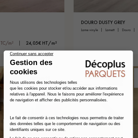
DOURO DUSTY GREY
lame vinyle
lamett
douro
TTC/m²
24,05€ HT/m²