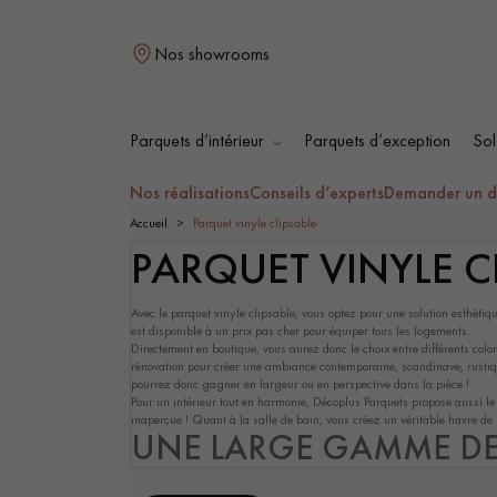
Nos showrooms
Parquets d’intérieur
Parquets d’exception
Sol
Nos réalisations
Conseils d’experts
Demander un d
L
Accueil
Parquet vinyle clipsable
PARQUET VINYLE C
Avec le parquet vinyle clipsable, vous optez pour une solution esthéti
PARQUET MASSIF
PARQUET
est disponible à un prix pas cher pour équiper tous les logements.
CONTRECOLLÉ -
Directement en boutique, vous aurez donc le choix entre différents color
FLOTTANT
rénovation pour créer une ambiance contemporaine, scandinave, rustique
pourrez donc gagner en largeur ou en perspective dans la pièce !
Pour un intérieur tout en harmonie, Décoplus Parquets propose aussi le
inaperçue ! Quant à la salle de bain, vous créez un véritable havre de p
UNE LARGE GAMME DE 
PARQUET HUILÉ
PARQUET EN BOIS
BRUT