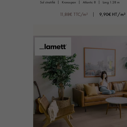
sol stratifié
kronospan
atlantic 8
long 1.28 m
11,88€ TTC/m²
9,90€ HT/m²