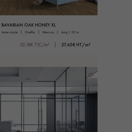
BAVARIAN OAK HONEY XL
lame vinyle
oneflor
mercury
long 1.22 m
33,18€ TTC/m²
27,65€ HT/m²