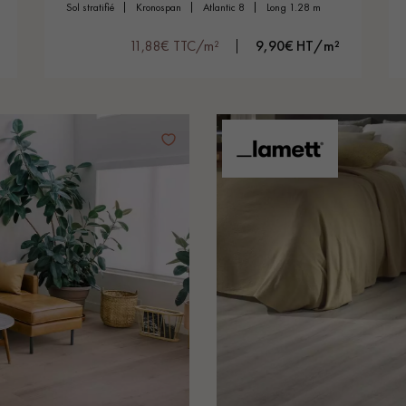
sol stratifié
kronospan
atlantic 8
long 1.28 m
11,88€ TTC/m²
9,90€ HT/m²