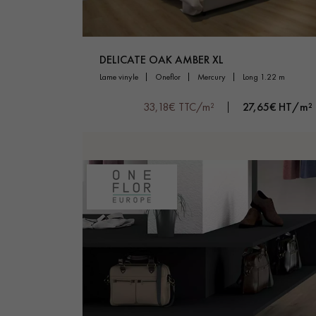
DELICATE OAK AMBER XL
lame vinyle
oneflor
mercury
long 1.22 m
33,18€ TTC/m²
27,65€ HT/m²