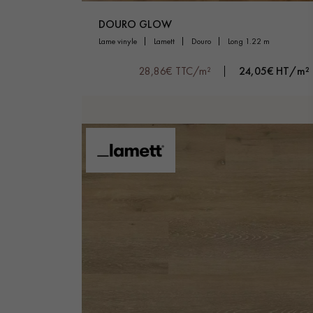
DOURO GLOW
lame vinyle
lamett
douro
long 1.22 m
28,86€ TTC/m²
24,05€ HT/m²