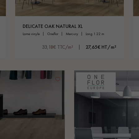
DELICATE OAK NATURAL XL
lame vinyle
oneflor
mercury
long 1.22 m
33,18€ TTC/m²
27,65€ HT/m²