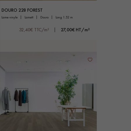
DOURO 228 FOREST
lame vinyle
lamett
douro
long 1.52 m
32,40€ TTC/m²
27,00€ HT/m²