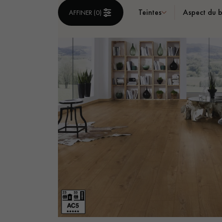
Teintes
Aspect du b
AFFINER (
0
)
ACCESSOIRES
PARQUET D'INTÉRIEUR