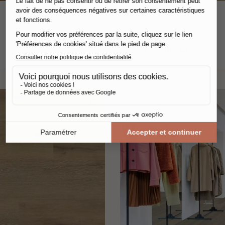
DOURO HONEY
lame vinyle
lamett
douro
long 1.22 m
28,86€ TTC/m²
24,05€ HT/m²