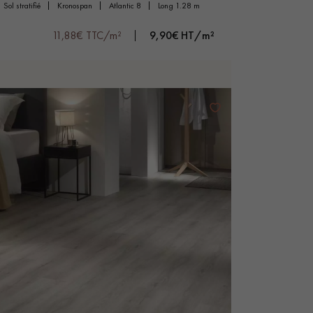
sol stratifié
kronospan
atlantic 8
long 1.28 m
11,88€ TTC/m²
9,90€ HT/m²