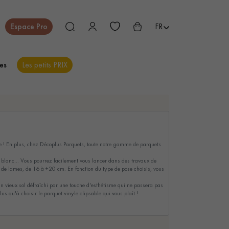
Fermer
Espace Pro
FR
es
Les petits PRIX
ES
vre ! En plus, chez Décoplus Parquets, toute notre gamme de parquets
PARQUET EN BOIS
PARQUET VERNIS
EXOTIQUE
e, blanc... Vous pourrez facilement vous lancer dans des travaux de
e de lames, de 16 à +20 cm. En fonction du type de pose choisis, vous
n vieux sol défraîchi par une touche d'esthétisme qui ne passera pas
us qu'à choisir le parquet vinyle clipsable qui vous plaît !
PARQUET LAMES
PARQUET EN CHÊNE
LARGES XXL