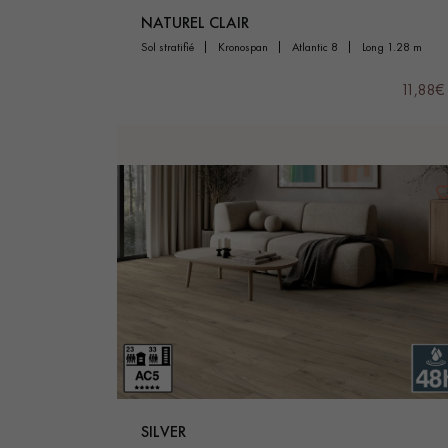
NATUREL CLAIR
sol stratifié
kronospan
atlantic 8
long 1.28 m
11,88€
SILVER